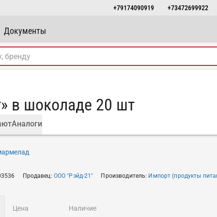
+79174090919
+73472699922
Документы
» в шоколаде 20 шт
ают
Аналоги
 мармелад
03536
Продавец
:
ООО "Рэйд-21"
Производитель
:
Импорт (продукты пита
цена
наличие