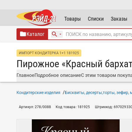
Товары
Списки
Заказы
Каталог
ИМПОРТ КОНДИТЕРКА 1+1 181925
Пирожное «Красный бархат
Главное
Подробное описание
С этим товаром покуп
Кондитерские изделия
Бисквиты, десерты,торты, зефир,
Артикул
:
278/0088
Код товара
:
181925
Штрихкод
:
69702933