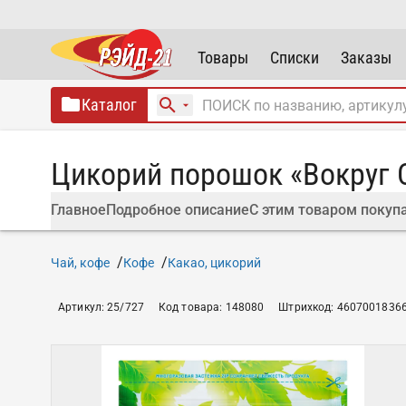
Товары
Списки
Заказы
Каталог
Цикорий порошок «Вокруг С
Главное
Подробное описание
С этим товаром покуп
Чай, кофе
Кофе
Какао, цикорий
Артикул
:
25/727
Код товара
:
148080
Штрихкод
:
4607001836