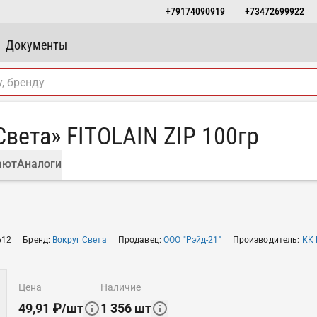
+79174090919
+73472699922
Документы
вета» FITOLAIN ZIP 100гр
ают
Аналоги
612
Бренд
:
Вокруг Света
Продавец
:
ООО "Рэйд-21"
Производитель
:
КК 
цена
наличие
49,91
₽
/
шт
1 356
шт