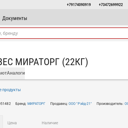
+79174090919
+73472699922
Документы
ЕС МИРАТОРГ (22КГ)
ают
Аналоги
е продукты
051482
Бренд
:
МИРАТОРГ
Продавец
:
ООО "Рэйд-21"
Производитель
:
О
цена
наличие