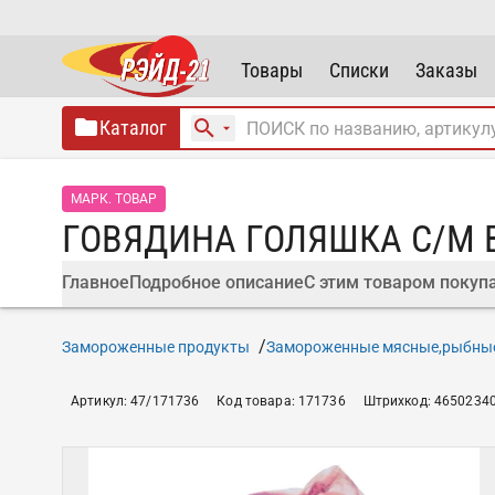
Товары
Списки
Заказы
Каталог
МАРК. ТОВАР
ГОВЯДИНА ГОЛЯШКА С/М В
Главное
Подробное описание
С этим товаром покуп
Замороженные продукты
Замороженные мясные,рыбны
Артикул
:
47/171736
Код товара
:
171736
Штрихкод
:
4650234