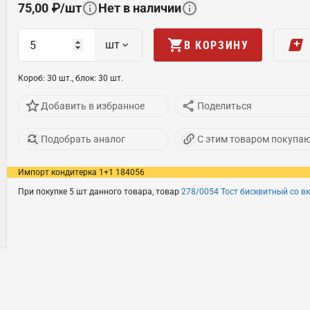
75,00
₽
/
шт
Нет в наличии
шт
В КОРЗИНУ
Короб
:
30
шт
.,
блок
:
30
шт
.
Добавить в избранное
Поделиться
Подобрать аналог
С этим товаром покупа
Импорт кондитерка 1+1 184056
При покупке 5 шт данного товара, товар
278/0054 Тост бисквитный со в