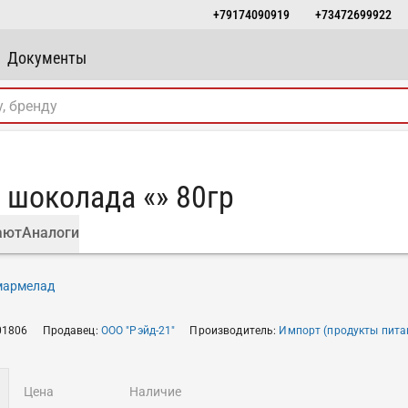
+79174090919
+73472699922
Документы
 шоколада «» 80гр
ают
Аналоги
 мармелад
01806
Продавец
:
ООО "Рэйд-21"
Производитель
:
Импорт (продукты пита
цена
наличие