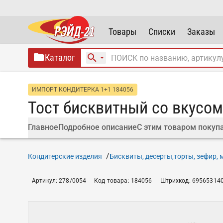
Товары
Списки
Заказы
Каталог
ИМПОРТ КОНДИТЕРКА 1+1 184056
Тост бисквитный со вкусом
Главное
Подробное описание
С этим товаром покуп
Кондитерские изделия
Бисквиты, десерты,торты, зефир,
Артикул
:
278/0054
Код товара
:
184056
Штрихкод
:
69565314