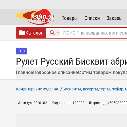
Товары
Списки
Заказы
Каталог
ТОП
Рулет Русский Бисквит абр
Главное
Подробное описание
С этим товаром покуп
Кондитерские изделия
Бисквиты, десерты,торты, зефир,
Артикул
:
20/0102
Код товара
:
128082
Штрихкод
:
460508200