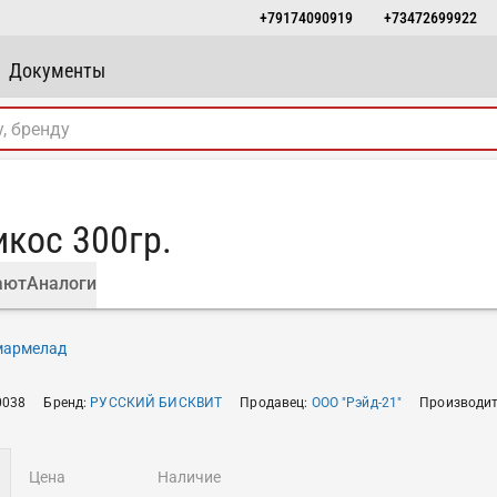
+79174090919
+73472699922
Документы
икос 300гр.
ают
Аналоги
 мармелад
0038
Бренд
:
РУССКИЙ БИСКВИТ
Продавец
:
ООО "Рэйд-21"
Производи
цена
наличие