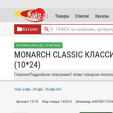
Товары
Списки
Заказы
Каталог
ЛУЧШАЯ ЦЕНА ДО: 31-08-2026
MONARCH CLASSIC КЛАССИ
(10*24)
Главное
Подробное описание
С этим товаром покуп
Чай, кофе
Кофе
Кофе 3в1
Артикул
:
15/70
Код товара
:
162214
Штрихкод
:
46070017722