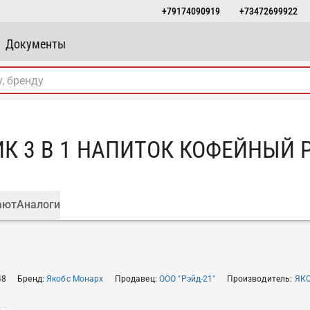
+79174090919
+73472699922
Документы
К 3 В 1 НАПИТОК КОФЕЙНЫЙ 
ают
Аналоги
48
Бренд
:
Якобс Монарх
Продавец
:
ООО "Рэйд-21"
Производитель
:
ЯК