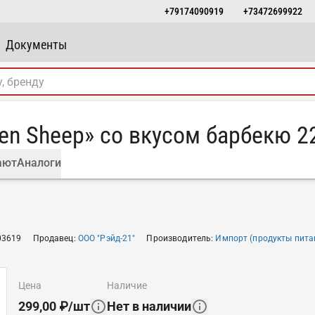
+79174090919
+73472699922
Документы
en Sheep» со вкусом барбекю 2
ают
Аналоги
03619
Продавец
:
ООО "Рэйд-21"
Производитель
:
Импорт (продукты пита
цена
наличие
299,00
₽
/
шт
Нет в наличии