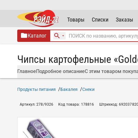
Товары
Списки
Заказы
Каталог
Чипсы картофельные «Gold
Главное
Подробное описание
С этим товаром покуп
Продукты питания
Бакалея
Снеки
Артикул
:
278/9326
Код товара
:
178816
Штрихкод
:
69203782