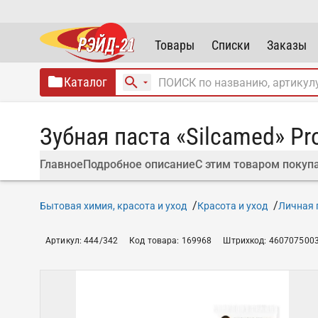
Товары
Списки
Заказы
Каталог
Зубная паста «Silcamed» Pro
Главное
Подробное описание
С этим товаром покуп
Бытовая химия, красота и уход
Красота и уход
Личная 
Артикул
:
444/342
Код товара
:
169968
Штрихкод
:
460707500