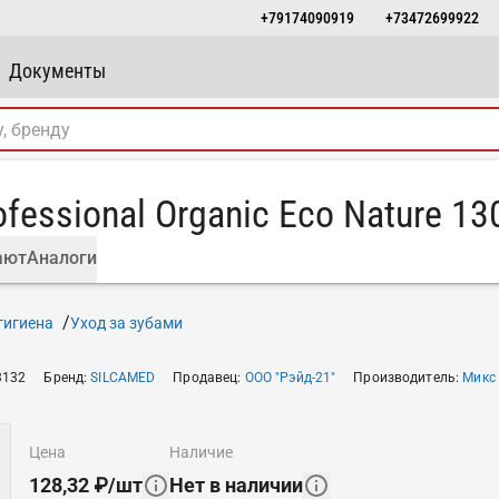
+79174090919
+73472699922
Документы
fessional Organic Eco Nature 13
ают
Аналоги
гигиена
Уход за зубами
3132
Бренд
:
SILCAMED
Продавец
:
ООО "Рэйд-21"
Производитель
:
Микс
цена
наличие
128,32
₽
/
шт
Нет в наличии