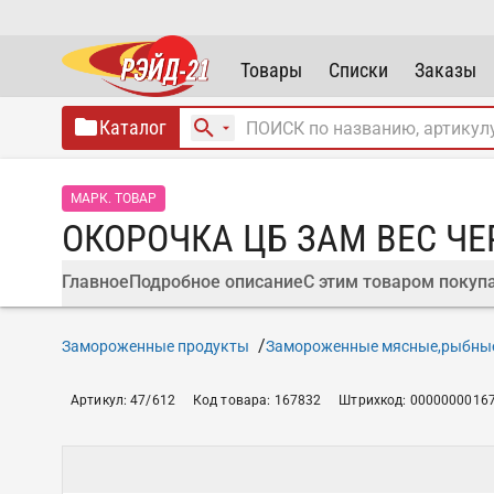
Товары
Списки
Заказы
Каталог
МАРК. ТОВАР
ОКОРОЧКА ЦБ ЗАМ ВЕС ЧЕ
Главное
Подробное описание
С этим товаром покуп
Замороженные продукты
Замороженные мясные,рыбны
Артикул
:
47/612
Код товара
:
167832
Штрихкод
:
0000000016