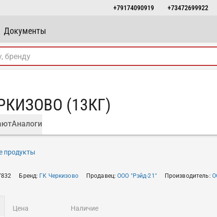
+79174090919
+73472699922
Документы
РКИЗОВО (13КГ)
ают
Аналоги
е продукты
7832
Бренд
:
ГК Черкизово
Продавец
:
ООО "Рэйд-21"
Производитель
:
О
цена
наличие