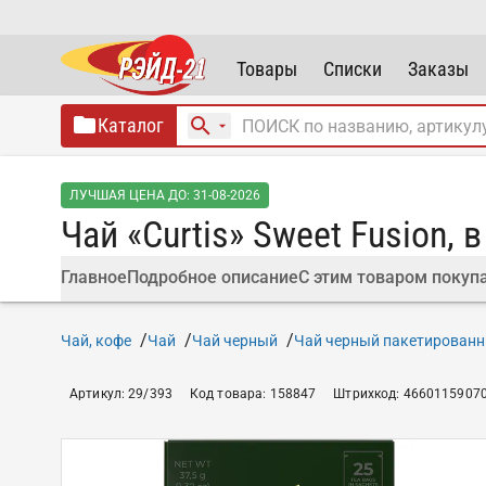
Товары
Списки
Заказы
Каталог
ЛУЧШАЯ ЦЕНА ДО: 31-08-2026
Чай «Curtis» Sweet Fusion, в
Главное
Подробное описание
С этим товаром покуп
Чай, кофе
Чай
Чай черный
Чай черный пакетирован
Артикул
:
29/393
Код товара
:
158847
Штрихкод
:
4660115907