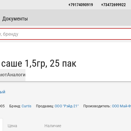
+79174090919
+73472699922
Документы
 саше 1,5гр, 25 пак
ают
Аналоги
ный
005
Бренд
:
Curtis
Продавец
:
ООО "Рэйд-21"
Производитель
:
ООО Май-Ф
цена
наличие