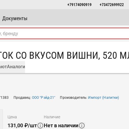
+79174090919
+73472699922
Документы
К СО ВКУСОМ ВИШНИ, 520 МЛ
ают
Аналоги
71383
Продавец
:
ООО "Рэйд-21"
Производитель
:
Импорт (Напитки)
цена
наличие
131,00
₽
/
шт
Нет в наличии