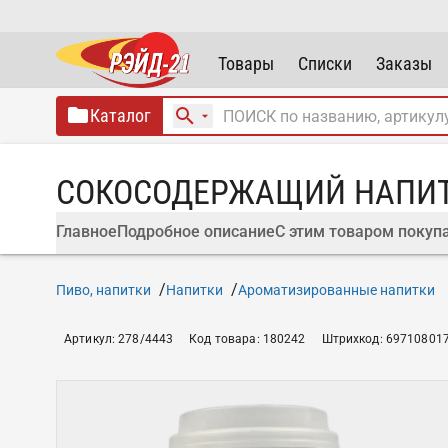
Товары
Списки
Заказы
Каталог
СОКОСОДЕРЖАЩИЙ НАПИТО
Главное
Подробное описание
С этим товаром покуп
Пиво, напитки
Напитки
Ароматизированные напитки
Артикул
:
278/4443
Код товара
:
180242
Штрихкод
:
69710801