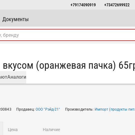
+79174090919
+73472699922
Документы
 вкусом (оранжевая пачка) 65г
ают
Аналоги
200843
Продавец
:
ООО "Рэйд-21"
Производитель
:
Импорт (продукты пит
цена
наличие