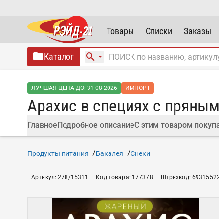
Товары
Списки
Заказы
Каталог
ЛУЧШАЯ ЦЕНА ДО: 31-08-2026
ИМПОРТ
Арахис в специях с пряным
Главное
Подробное описание
С этим товаром покуп
Продукты питания
Бакалея
Снеки
Артикул
:
278/15311
Код товара
:
177378
Штрихкод
:
6931552