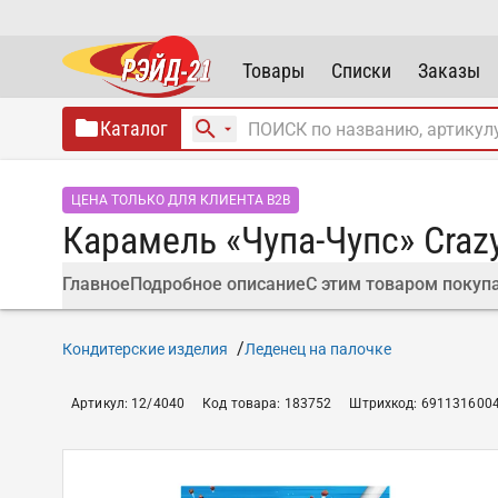
Товары
Списки
Заказы
Каталог
ЦЕНА ТОЛЬКО ДЛЯ КЛИЕНТА B2B
Карамель «Чупа-Чупс» Craz
Главное
Подробное описание
С этим товаром покуп
Кондитерские изделия
Леденец на палочке
Артикул
:
12/4040
Код товара
:
183752
Штрихкод
:
691131600