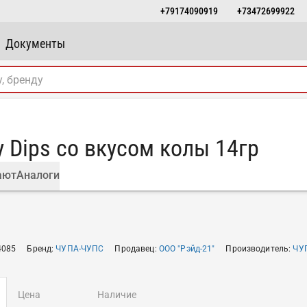
+79174090919
+73472699922
Документы
y Dips со вкусом колы 14гр
ают
Аналоги
4085
Бренд
:
ЧУПА-ЧУПС
Продавец
:
ООО "Рэйд-21"
Производитель
:
ЧУ
цена
наличие