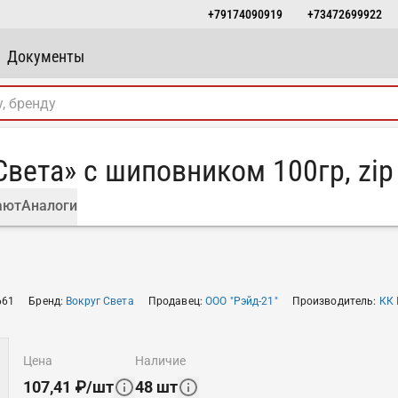
+79174090919
+73472699922
Документы
вета» с шиповником 100гр, zip
ают
Аналоги
661
Бренд
:
Вокруг Света
Продавец
:
ООО "Рэйд-21"
Производитель
:
КК 
цена
наличие
107,41
₽
/
шт
48
шт