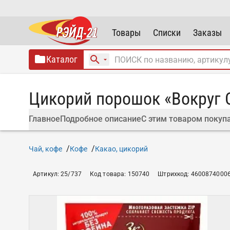
Товары
Списки
Заказы
Каталог
Цикорий порошок «Вокруг С
Главное
Подробное описание
С этим товаром покуп
Чай, кофе
Кофе
Какао, цикорий
Артикул
:
25/737
Код товара
:
150740
Штрихкод
:
4600874000