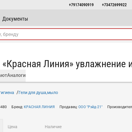
+79174090919
+73472699922
Документы
 «Красная Линия» увлажнение 
ают
Аналоги
гигиена
Гели для душа,мыло
3480
Бренд
:
КРАСНАЯ ЛИНИЯ
Продавец
:
ООО "Рэйд-21"
Производите
цена
наличие