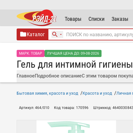
Товары
Списки
Заказы
Каталог
МАРК. ТОВАР
ЛУЧШАЯ ЦЕНА ДО: 09-08-2026
Гель для интимной гигиены
Главное
Подробное описание
С этим товаром покуп
Бытовая химия, красота и уход
Красота и уход
Личная 
Артикул
:
464/010
Код товара
:
170596
Штрихкод
:
464003084