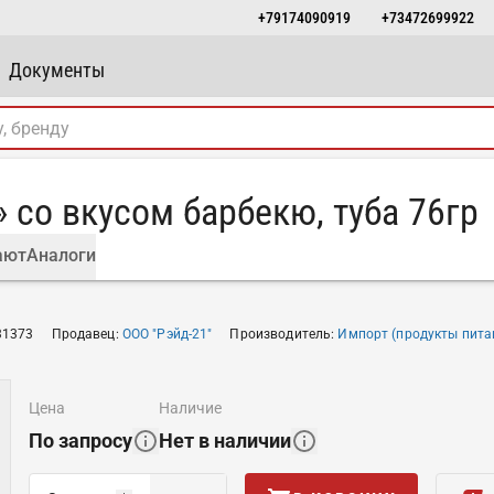
+79174090919
+73472699922
Документы
 со вкусом барбекю, туба 76гр
ают
Аналоги
31373
Продавец
:
ООО "Рэйд-21"
Производитель
:
Импорт (продукты пита
цена
наличие
По запросу
Нет в наличии