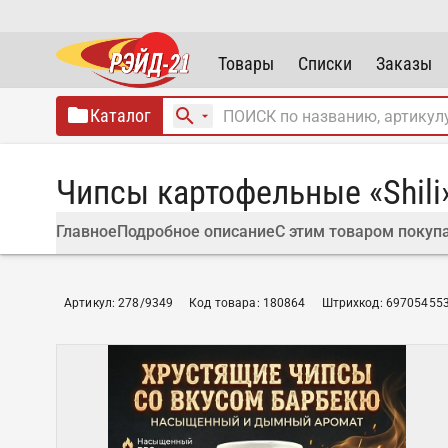
Товары
Списки
Заказы
Каталог
Чипсы картофельные «Shili»
Главное
Подробное описание
С этим товаром покуп
Артикул
:
278/9349
Код товара
:
180864
Штрихкод
:
69705455