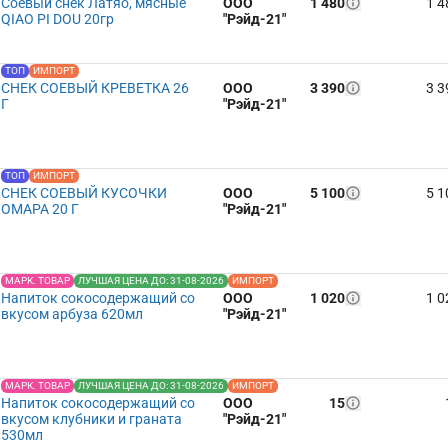
Соевый снек Латяо, мясные
ООО
1 480
1 4
QIAO PI DOU 20гр
"Рэйд-21"
ТОП
ИМПОРТ
СНЕК СОЕВЫЙ КРЕВЕТКА 26
ООО
3 390
3 3
Г
"Рэйд-21"
ТОП
ИМПОРТ
СНЕК СОЕВЫЙ КУСОЧКИ
ООО
5 100
5 1
ОМАРА 20 Г
"Рэйд-21"
МАРК. ТОВАР
ЛУЧШАЯ ЦЕНА ДО: 31-08-2026
ИМПОРТ
Напиток сокосодержащий со
ООО
1 020
1 0
вкусом арбуза 620мл
"Рэйд-21"
МАРК. ТОВАР
ЛУЧШАЯ ЦЕНА ДО: 31-08-2026
ИМПОРТ
Напиток сокосодержащий со
ООО
15
вкусом клубники и граната
"Рэйд-21"
530мл