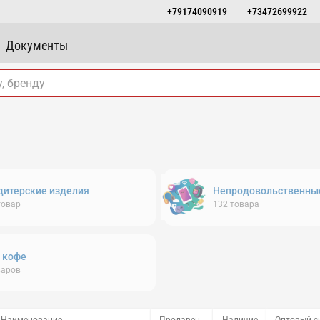
+79174090919
+73472699922
Документы
дитерские изделия
Непродовольственны
товар
132
товара
, кофе
варов