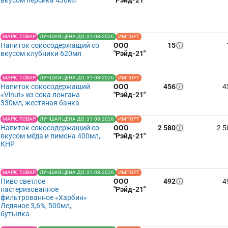
вкусом персика 430мл
"Рэйд-21"
МАРК. ТОВАР
ЛУЧШАЯ ЦЕНА ДО: 31-08-2026
ИМПОРТ
Напиток сокосодержащий со
ООО
15
вкусом клубники 620мл
"Рэйд-21"
МАРК. ТОВАР
ЛУЧШАЯ ЦЕНА ДО: 31-08-2026
ИМПОРТ
Напиток сокосодержащий
ООО
456
4
«Vinut» из сока лонгана
"Рэйд-21"
330мл, жестяная банка
МАРК. ТОВАР
ЛУЧШАЯ ЦЕНА ДО: 31-08-2026
ИМПОРТ
Напиток сокосодержащий со
ООО
2 580
2 5
вкусом мёда и лимона 400мл,
"Рэйд-21"
КНР
МАРК. ТОВАР
ЛУЧШАЯ ЦЕНА ДО: 31-08-2026
ИМПОРТ
Пиво светлое
ООО
492
4
пастеризованное
"Рэйд-21"
фильтрованное «Харбин»
Ледяное 3,6%, 500мл,
бутылка