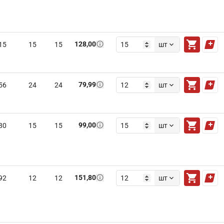
128,00
15
15
15
шт
79,99
56
24
24
шт
99,00
80
15
15
шт
151,80
92
12
12
шт