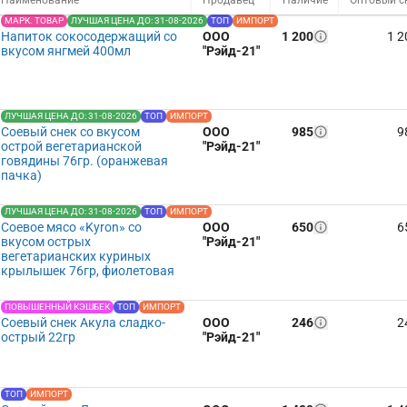
Наименование
Продавец
Наличие
МАРК. ТОВАР
ЛУЧШАЯ ЦЕНА ДО: 31-08-2026
ТОП
ИМПОРТ
Напиток сокосодержащий со
ООО
1 200
1 2
вкусом янгмей 400мл
"Рэйд-21"
ЛУЧШАЯ ЦЕНА ДО: 31-08-2026
ТОП
ИМПОРТ
Соевый снек со вкусом
ООО
985
9
острой вегетарианской
"Рэйд-21"
говядины 76гр. (оранжевая
пачка)
ЛУЧШАЯ ЦЕНА ДО: 31-08-2026
ТОП
ИМПОРТ
Соевое мясо «Kyron» со
ООО
650
6
вкусом острых
"Рэйд-21"
вегетарианских куриных
крылышек 76гр, фиолетовая
ПОВЫШЕННЫЙ КЭШБЕК
ТОП
ИМПОРТ
Соевый снек Акула сладко-
ООО
246
2
острый 22гр
"Рэйд-21"
ТОП
ИМПОРТ