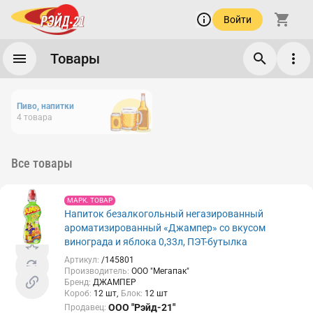
Войти
Товары
Пиво, напитки
4
товара
Все товары
МАРК. ТОВАР
Напиток безалкогольный негазированный
ароматизированный «Джампер» со вкусом
винограда и яблока 0,33л, ПЭТ-бутылка
Артикул
:
/145801
Производитель
:
ООО "Мегапак"
Бренд
:
ДЖАМПЕР
Короб
:
12
шт
Блок
:
12
шт
ООО "Рэйд-21"
Продавец
: