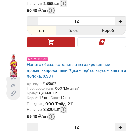
2 868
шт
Наличие
:
69,40
₽
/
шт
−
+
шт
Блок
Короб
МАРК. ТОВАР
Напиток безалкогольный негазированный
ароматизированный "Джампер" со вкусом вишни и
яблока, 0.33 Л
Артикул
:
/145802
Производитель
:
ООО "Мегапак"
Бренд
:
ДЖАМПЕР
Короб
:
12
шт
Блок
:
12
шт
ООО "Рэйд-21"
Продавец
:
2 820
шт
Наличие
:
69,40
₽
/
шт
−
+