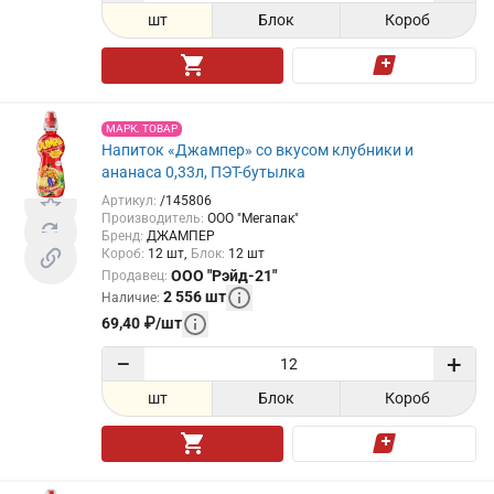
шт
Блок
Короб
МАРК. ТОВАР
Напиток «Джампер» со вкусом клубники и
ананаса 0,33л, ПЭТ-бутылка
Артикул
:
/145806
Производитель
:
ООО "Мегапак"
Бренд
:
ДЖАМПЕР
Короб
:
12
шт
Блок
:
12
шт
ООО "Рэйд-21"
Продавец
:
2 556
шт
Наличие
:
69,40
₽
/
шт
−
+
шт
Блок
Короб