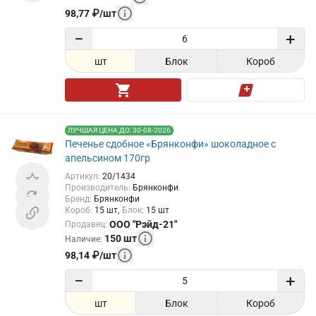
98,77
₽
/
шт
−
+
шт
Блок
Короб
ЛУЧШАЯ ЦЕНА ДО: 30-08-2026
Печенье сдобное «Брянконфи» шоколадное с
апельсином 170гр
Артикул
:
20/1434
Производитель
:
Брянконфи
Бренд
:
Брянконфи
Короб
:
15
шт
Блок
:
15
шт
ООО "Рэйд-21"
Продавец
:
150
шт
Наличие
:
98,14
₽
/
шт
−
+
шт
Блок
Короб