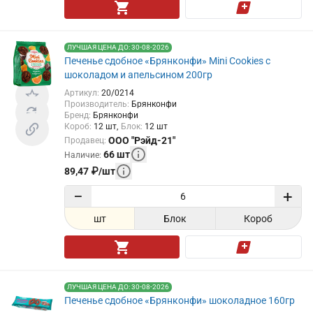
ЛУЧШАЯ ЦЕНА ДО: 30-08-2026
Печенье сдобное «Брянконфи» Mini Cookies с
шоколадом и апельсином 200гр
Артикул
:
20/0214
Производитель
:
Брянконфи
Бренд
:
Брянконфи
Короб
:
12
шт
Блок
:
12
шт
ООО "Рэйд-21"
Продавец
:
66
шт
Наличие
:
89,47
₽
/
шт
−
+
шт
Блок
Короб
ЛУЧШАЯ ЦЕНА ДО: 30-08-2026
Печенье сдобное «Брянконфи» шоколадное 160гр