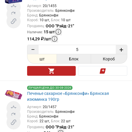
Артикул
:
20/1455
Производитель
:
Брянконфи
Бренд
:
Брянконфи
Короб
:
10
шт
Блок
:
10
шт
ООО "Рэйд-21"
Продавец
:
15
шт
Наличие
:
114,29
₽
/
шт
−
+
шт
Блок
Короб
ЛУЧШАЯ ЦЕНА ДО: 30-08-2026
Печенье сахарное «Брянконфи» Брянская
изюминка 190гр
Артикул
:
20/1457
Производитель
:
Брянконфи
Бренд
:
Брянконфи
Короб
:
22
шт
Блок
:
22
шт
ООО "Рэйд-21"
Продавец
: