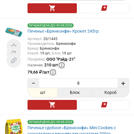
ЛУЧШАЯ ЦЕНА ДО: 30-08-2026
Печенье «Брянконфи» Крокет 245гр
Артикул
:
20/1445
Производитель
:
Брянконфи
Бренд
:
Брянконфи
Короб
:
19
шт
Блок
:
19
шт
ООО "Рэйд-21"
Продавец
:
210
шт
Наличие
:
79,66
₽
/
шт
−
+
шт
Блок
Короб
ЛУЧШАЯ ЦЕНА ДО: 30-08-2026
Печенье сдобное «Брянконфи» Mini Cookies с
шоколадом и вишневыми цукатами 200гр