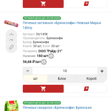
ЛУЧШАЯ ЦЕНА ДО: 30-08-2026
Печенье затяжное «Брянконфи» Нежная Марья
180гр
Артикул
:
20/1458
Производитель
:
Брянконфи
Бренд
:
Брянконфи
Короб
:
20
шт
Блок
:
20
шт
ООО "Рэйд-21"
Продавец
:
160
шт
Наличие
:
56,68
₽
/
шт
−
+
шт
Блок
Короб
ЛУЧШАЯ ЦЕНА ДО: 30-08-2026
Печенье сахарное «Брянконфи» Брянская