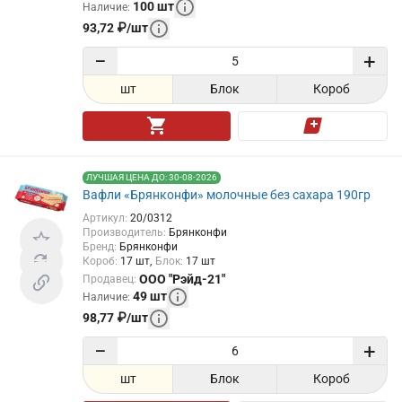
100
шт
Наличие
:
93,72
₽
/
шт
−
+
шт
Блок
Короб
ЛУЧШАЯ ЦЕНА ДО: 30-08-2026
Вафли «Брянконфи» молочные без сахара 190гр
Артикул
:
20/0312
Производитель
:
Брянконфи
Бренд
:
Брянконфи
Короб
:
17
шт
Блок
:
17
шт
ООО "Рэйд-21"
Продавец
:
49
шт
Наличие
:
98,77
₽
/
шт
−
+
шт
Блок
Короб