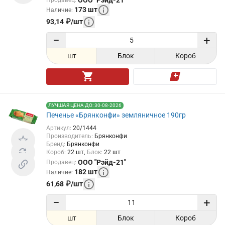
173
шт
Наличие
:
93,14
₽
/
шт
−
+
шт
Блок
Короб
ЛУЧШАЯ ЦЕНА ДО: 30-08-2026
Печенье «Брянконфи» земляничное 190гр
Артикул
:
20/1444
Производитель
:
Брянконфи
Бренд
:
Брянконфи
Короб
:
22
шт
Блок
:
22
шт
ООО "Рэйд-21"
Продавец
:
182
шт
Наличие
:
61,68
₽
/
шт
−
+
шт
Блок
Короб