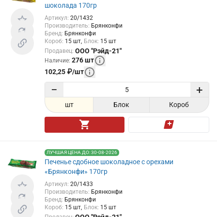
шоколада 170гр
Артикул
:
20/1432
Производитель
:
Брянконфи
Бренд
:
Брянконфи
Короб
:
15
шт
Блок
:
15
шт
ООО "Рэйд-21"
Продавец
:
276
шт
Наличие
:
102,25
₽
/
шт
−
+
шт
Блок
Короб
ЛУЧШАЯ ЦЕНА ДО: 30-08-2026
Печенье сдобное шоколадное с орехами
«Брянконфи» 170гр
Артикул
:
20/1433
Производитель
:
Брянконфи
Бренд
:
Брянконфи
Короб
:
15
шт
Блок
:
15
шт
ООО "Рэйд-21"
Продавец
: