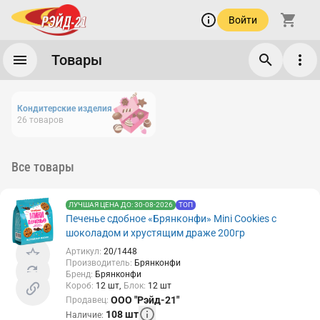
Войти
Товары
Кондитерские изделия
26
товаров
Все товары
ЛУЧШАЯ ЦЕНА ДО: 30-08-2026
ТОП
Печенье сдобное «Брянконфи» Mini Cookies с
шоколадом и хрустящим драже 200гр
Артикул
:
20/1448
Производитель
:
Брянконфи
Бренд
:
Брянконфи
Короб
:
12
шт
Блок
:
12
шт
ООО "Рэйд-21"
Продавец
:
108
шт
Наличие
: