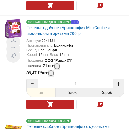
ЛУЧШАЯ ЦЕНА ДО: 30-08-2026
ТОП
Печенье сдобное «Брянконфи» Mini Cookies с
шоколадом и орехами 200гр
Артикул
:
20/1431
Производитель
:
Брянконфи
Бренд
:
Брянконфи
Короб
:
12
шт
Блок
:
12
шт
ООО "Рэйд-21"
Продавец
:
71
шт
Наличие
:
89,47
₽
/
шт
−
+
шт
Блок
Короб
ЛУЧШАЯ ЦЕНА ДО: 30-08-2026
Печенье сдобное «Брянконфи» с кусочками