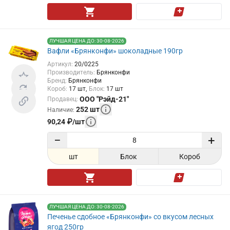
ЛУЧШАЯ ЦЕНА ДО: 30-08-2026
Вафли «Брянконфи» шоколадные 190гр
Артикул
:
20/0225
Производитель
:
Брянконфи
Бренд
:
Брянконфи
Короб
:
17
шт
Блок
:
17
шт
ООО "Рэйд-21"
Продавец
:
252
шт
Наличие
:
90,24
₽
/
шт
−
+
шт
Блок
Короб
ЛУЧШАЯ ЦЕНА ДО: 30-08-2026
Печенье сдобное «Брянконфи» со вкусом лесных
ягод 250гр