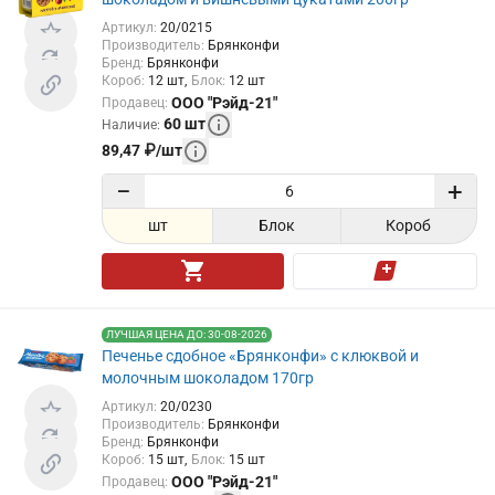
Артикул
:
20/0215
Производитель
:
Брянконфи
Бренд
:
Брянконфи
Короб
:
12
шт
Блок
:
12
шт
ООО "Рэйд-21"
Продавец
:
60
шт
Наличие
:
89,47
₽
/
шт
−
+
шт
Блок
Короб
ЛУЧШАЯ ЦЕНА ДО: 30-08-2026
Печенье сдобное «Брянконфи» с клюквой и
молочным шоколадом 170гр
Артикул
:
20/0230
Производитель
:
Брянконфи
Бренд
:
Брянконфи
Короб
:
15
шт
Блок
:
15
шт
ООО "Рэйд-21"
Продавец
: