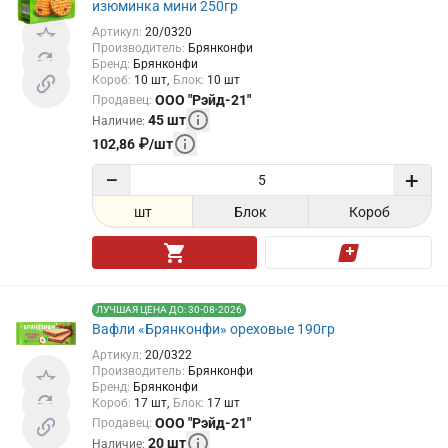
изюминка мини 250гр
Артикул
:
20/0320
Производитель
:
Брянконфи
Бренд
:
Брянконфи
Короб
:
10
шт
Блок
:
10
шт
ООО "Рэйд-21"
Продавец
:
45
шт
Наличие
:
102,86
₽
/
шт
−
+
шт
Блок
Короб
ЛУЧШАЯ ЦЕНА ДО: 30-08-2026
Вафли «Брянконфи» ореховые 190гр
Артикул
:
20/0322
Производитель
:
Брянконфи
Бренд
:
Брянконфи
Короб
:
17
шт
Блок
:
17
шт
ООО "Рэйд-21"
Продавец
:
20
шт
Наличие
: