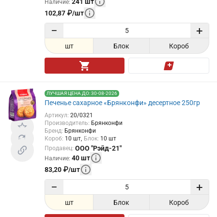
241
шт
Наличие
:
102,87
₽
/
шт
−
+
шт
Блок
Короб
ЛУЧШАЯ ЦЕНА ДО: 30-08-2026
Печенье сахарное «Брянконфи» десертное 250гр
Артикул
:
20/0321
Производитель
:
Брянконфи
Бренд
:
Брянконфи
Короб
:
10
шт
Блок
:
10
шт
ООО "Рэйд-21"
Продавец
:
40
шт
Наличие
:
83,20
₽
/
шт
−
+
шт
Блок
Короб