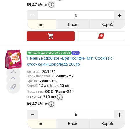
89,47
₽
/
шт
−
+
шт
Блок
Короб
ЛУЧШАЯ ЦЕНА ДО: 30-08-2026
ТОП
Печенье сдобное «Брянконфи» Mini Cookies с
кусочками шоколада 200гр
Артикул
:
20/1430
Производитель
:
Брянконфи
Бренд
:
Брянконфи
Короб
:
12
шт
Блок
:
12
шт
ООО "Рэйд-21"
Продавец
:
218
шт
Наличие
:
89,47
₽
/
шт
−
+
шт
Блок
Короб