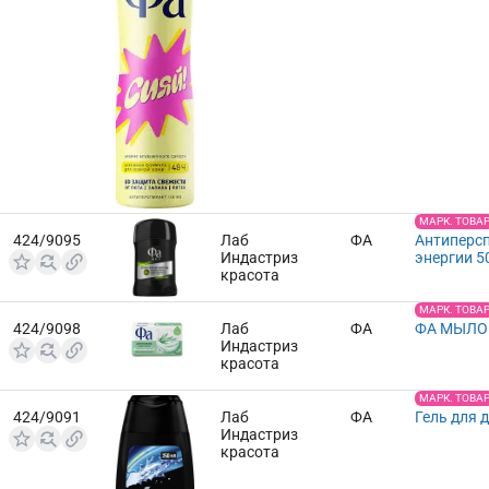
МАРК. ТОВА
424/9095
Лаб
ФА
Антиперсп
Индастриз
энергии 5
красота
МАРК. ТОВА
424/9098
Лаб
ФА
ФА МЫЛО 
Индастриз
красота
МАРК. ТОВА
424/9091
Лаб
ФА
Гель для 
Индастриз
красота