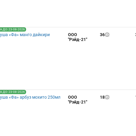
 ДО: 23-08-2026
душа «Фа» манго дайкири
ООО
36
"Рэйд-21"
 ДО: 23-08-2026
душа «Фа» арбуз мохито 250мл
ООО
18
"Рэйд-21"