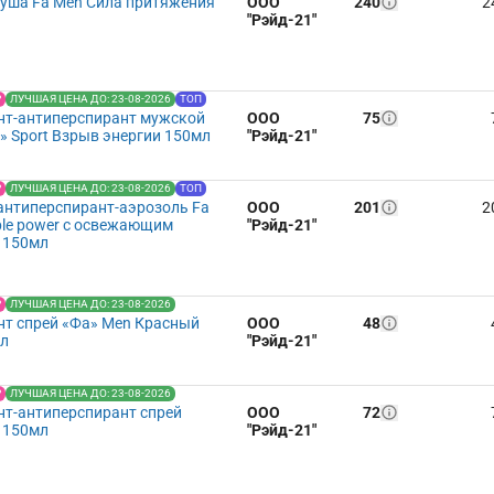
душа Fa Men Сила притяжения
ООО
240
2
"Рэйд-21"
Р
ЛУЧШАЯ ЦЕНА ДО: 23-08-2026
ТОП
нт-антиперспирант мужской
ООО
75
» Sport Взрыв энергии 150мл
"Рэйд-21"
Р
ЛУЧШАЯ ЦЕНА ДО: 23-08-2026
ТОП
антиперспирант-аэрозоль Fa
ООО
201
2
ible power с освежающим
"Рэйд-21"
 150мл
Р
ЛУЧШАЯ ЦЕНА ДО: 23-08-2026
т спрей «Фа» Men Красный
ООО
48
мл
"Рэйд-21"
Р
ЛУЧШАЯ ЦЕНА ДО: 23-08-2026
т-антиперспирант спрей
ООО
72
 150мл
"Рэйд-21"