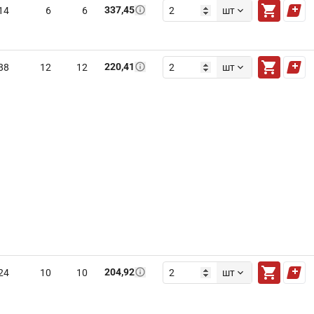
337,45
14
6
6
шт
220,41
88
12
12
шт
204,92
24
10
10
шт