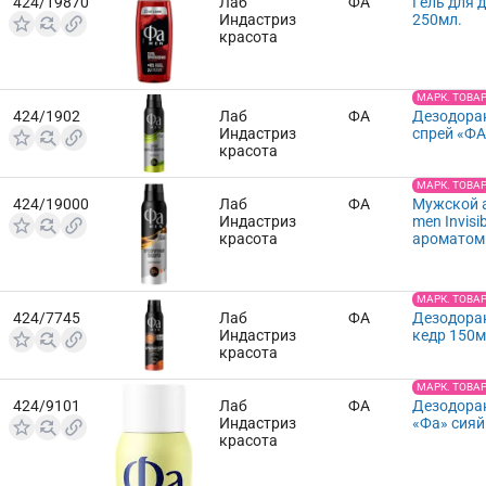
424/19870
Лаб
ФА
Гель для 
Индастриз
250мл.
красота
МАРК. ТОВА
424/1902
Лаб
ФА
Дезодора
Индастриз
спрей «ФА
красота
МАРК. ТОВА
424/19000
Лаб
ФА
Мужской 
Индастриз
men Invis
красота
ароматом
МАРК. ТОВА
424/7745
Лаб
ФА
Дезодоран
Индастриз
кедр 150
красота
МАРК. ТОВА
424/9101
Лаб
ФА
Дезодоран
Индастриз
«Фа» сияй
красота