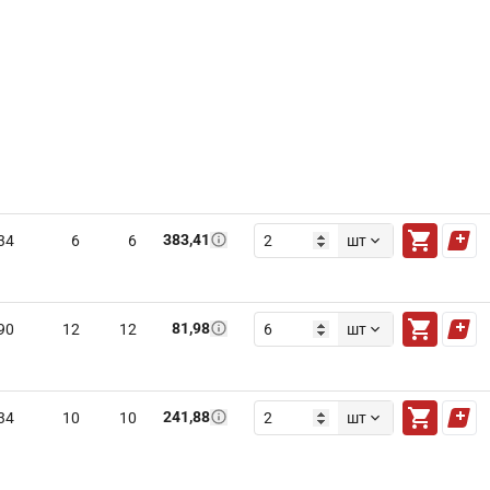
383,41
34
6
6
шт
81,98
90
12
12
шт
241,88
34
10
10
шт