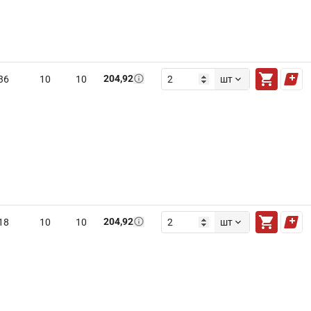
204,92
36
10
10
шт
204,92
18
10
10
шт