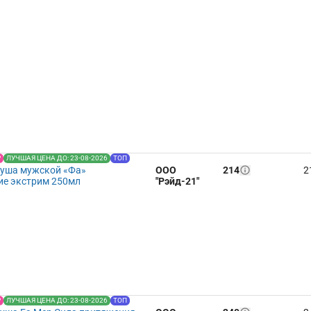
Р
ЛУЧШАЯ ЦЕНА ДО: 23-08-2026
ТОП
душа мужской «Фа»
ООО
214
2
ие экстрим 250мл
"Рэйд-21"
Р
ЛУЧШАЯ ЦЕНА ДО: 23-08-2026
ТОП