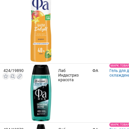
МАРК. ТОВА
424/19890
Лаб
ФА
Гель для 
Индастриз
охлажден
красота
МАРК. ТОВА