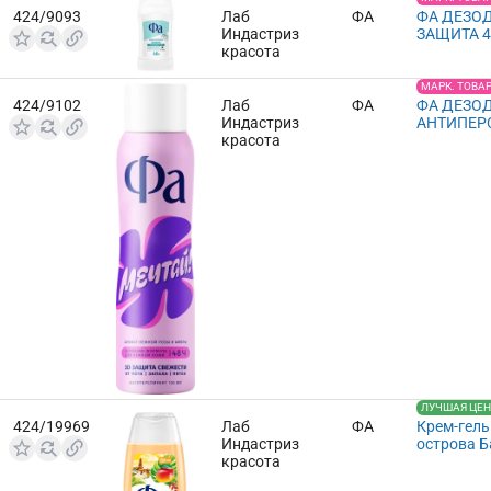
424/9093
Лаб
ФА
ФА ДЕЗО
Индастриз
ЗАЩИТА 
красота
МАРК. ТОВА
424/9102
Лаб
ФА
ФА ДЕЗО
Индастриз
АНТИПЕР
красота
ЛУЧШАЯ ЦЕНА
424/19969
Лаб
ФА
Крем-гель
Индастриз
острова Б
красота