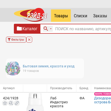
Товары
Списки
Заказы
Каталог
Фильтры
Бытовая химия, красота и уход
19
товаров
Артикул
Производитель
Бренд
Наименова
МАРК. ТОВА
424/1928
Лаб
ФА
Дезодора
Индастриз
острова Б
красота