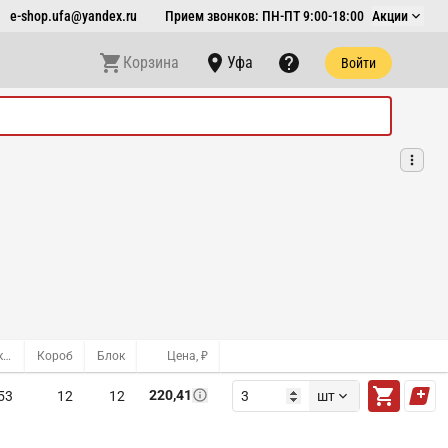
e-shop.ufa@yandex.ru
Прием звонков: ПН-ПТ 9:00-18:00
Акции
Корзина
Уфа
Войти
Оптовый склад
Короб
Блок
Цена, ₽
220,41
53
12
12
шт