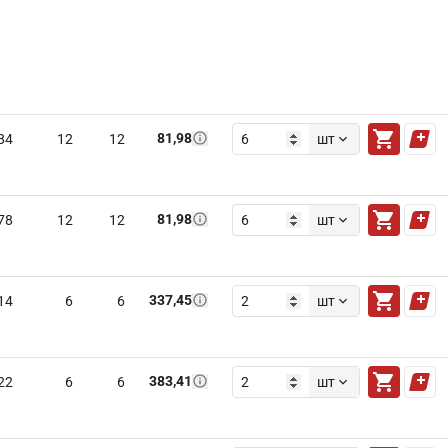
81,98
84
12
12
шт
81,98
78
12
12
шт
337,45
14
6
6
шт
383,41
22
6
6
шт