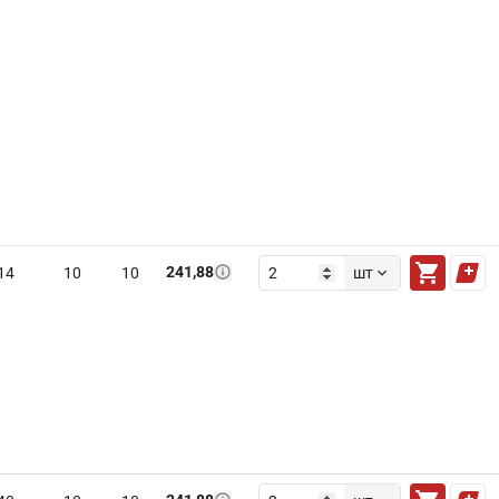
241,88
14
10
10
шт