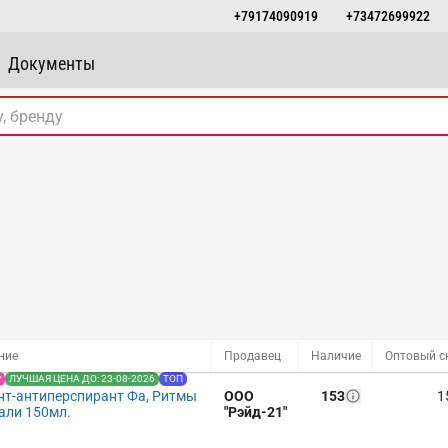
+79174090919
+73472699922
Документы
ние
Продавец
Наличие
Р
ЛУЧШАЯ ЦЕНА ДО: 23-08-2026
ТОП
нт-антиперспирант Фа, Ритмы
ООО
153
1
али 150мл.
"Рэйд-21"