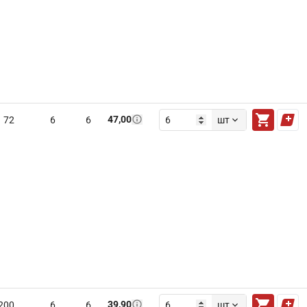
47,00
72
6
6
шт
39,90
200
6
6
шт