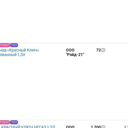
 ТОВАР
ТОП
над «Красный Ключ»
ООО
72
ованный 1,5л
"Рэйд-21"
 ТОВАР
ТОП
 КРАСНЫЙ КЛЮЧ НЕГАЗ 1,5Л
ООО
1 200
1 