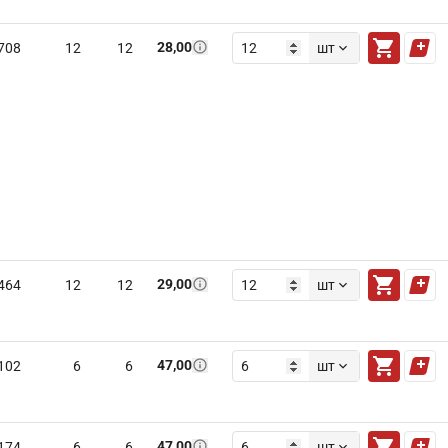
28,00
708
12
12
шт
29,00
464
12
12
шт
47,00
102
6
6
шт
47,00
174
6
6
шт