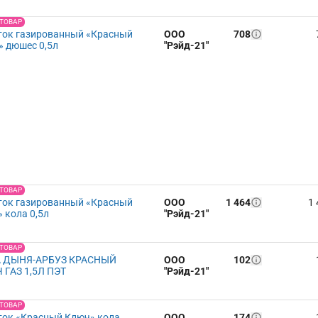
 ТОВАР
ток газированный «Красный
ООО
708
 дюшес 0,5л
"Рэйд-21"
 ТОВАР
ток газированный «Красный
ООО
1 464
1 
 кола 0,5л
"Рэйд-21"
 ТОВАР
 ДЫНЯ-АРБУЗ КРАСНЫЙ
ООО
102
 ГАЗ 1,5Л ПЭТ
"Рэйд-21"
 ТОВАР
ток «Красный Ключ» кола
ООО
174