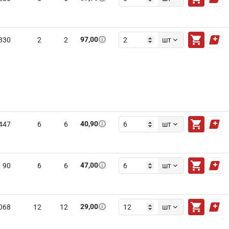
97,00
330
2
2
шт
40,90
447
6
6
шт
47,00
90
6
6
шт
29,00
068
12
12
шт