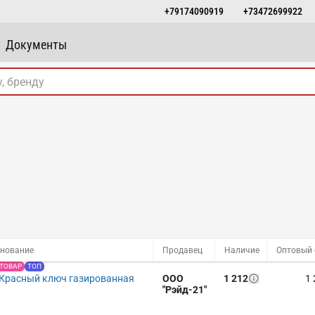
+79174090919
+73472699922
Документы
нование
Продавец
Наличие
 ТОВАР
ТОП
 Красный ключ газированная
ООО
1 212
1 
"Рэйд-21"