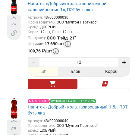
Напиток «Добрый» кола, с пониженной
калорийностью 1л, ПЭТ-бутылка
Артикул
:
43/000000030
Производитель
:
ООО "Мултон Партнерс"
Бренд
:
ДОБРЫЙ
Короб
:
12
шт
Блок
:
12
шт
ООО "Рэйд-21"
Продавец
:
17 690
шт
Наличие
:
109,76
₽
/
шт
−
+
шт
Блок
Короб
МАРК. ТОВАР
ЛУЧШАЯ ЦЕНА ДО: 31-12-2026
Напиток «Добрый» кола, газированный, 1,5л, ПЭТ-
бутылка
Артикул
:
43/000000040
Производитель
:
ООО "Мултон Партнерс"
Бренд
:
ДОБРЫЙ