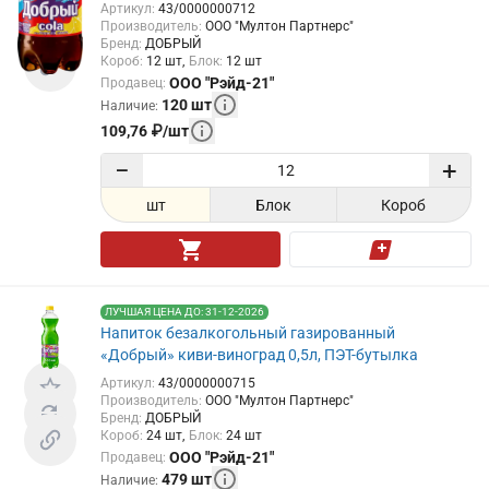
Артикул
:
43/0000000712
Производитель
:
ООО "Мултон Партнерс"
Бренд
:
ДОБРЫЙ
Короб
:
12
шт
Блок
:
12
шт
ООО "Рэйд-21"
Продавец
:
120
шт
Наличие
:
109,76
₽
/
шт
−
+
шт
Блок
Короб
ЛУЧШАЯ ЦЕНА ДО: 31-12-2026
Напиток безалкогольный газированный
«Добрый» киви-виноград 0,5л, ПЭТ-бутылка
Артикул
:
43/0000000715
Производитель
:
ООО "Мултон Партнерс"
Бренд
:
ДОБРЫЙ
Короб
:
24
шт
Блок
:
24
шт
ООО "Рэйд-21"
Продавец
:
479
шт
Наличие
: