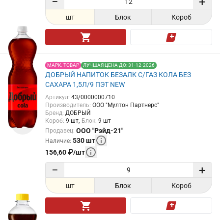
−
+
шт
Блок
Короб
МАРК. ТОВАР
ЛУЧШАЯ ЦЕНА ДО: 31-12-2026
ДОБРЫЙ НАПИТОК БЕЗАЛК С/ГАЗ КОЛА БЕЗ
САХАРА 1,5Л/9 ПЭТ NEW
Артикул
:
43/0000000710
Производитель
:
ООО "Мултон Партнерс"
Бренд
:
ДОБРЫЙ
Короб
:
9
шт
Блок
:
9
шт
ООО "Рэйд-21"
Продавец
:
530
шт
Наличие
:
156,60
₽
/
шт
−
+
шт
Блок
Короб