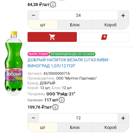
84,38
₽
/
шт
−
+
шт
Блок
Короб
МАРК. ТОВАР
ЛУЧШАЯ ЦЕНА ДО: 31-12-2026
ДОБРЫЙ НАПИТОК БЕЗАЛК С/ГАЗ КИВИ-
ВИНОГРАД 1,0Л/12 ПЭТ
Артикул
:
43/0000000716
Производитель
:
ООО "Мултон Партнерс"
Бренд
:
ДОБРЫЙ
Короб
:
12
шт
Блок
:
12
шт
ООО "Рэйд-21"
Продавец
:
117
шт
Наличие
:
109,76
₽
/
шт
−
+
шт
Блок
Короб