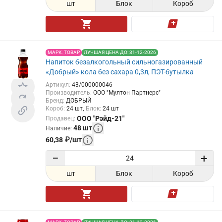
шт
Блок
Короб
МАРК. ТОВАР
ЛУЧШАЯ ЦЕНА ДО: 31-12-2026
Напиток безалкогольный сильногазированный
«Добрый» кола без сахара 0,3л, ПЭТ-бутылка
Артикул
:
43/000000046
Производитель
:
ООО "Мултон Партнерс"
Бренд
:
ДОБРЫЙ
Короб
:
24
шт
Блок
:
24
шт
ООО "Рэйд-21"
Продавец
:
48
шт
Наличие
:
60,38
₽
/
шт
−
+
шт
Блок
Короб