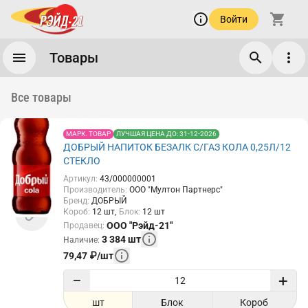
Войти
Товары
Все товары
МАРК. ТОВАР
ЛУЧШАЯ ЦЕНА ДО: 31-12-2026
ДОБРЫЙ НАПИТОК БЕЗАЛК С/ГАЗ КОЛА 0,25Л/12
СТЕКЛО
Артикул
:
43/000000001
Производитель
:
ООО "Мултон Партнерс"
Бренд
:
ДОБРЫЙ
Короб
:
12
шт
Блок
:
12
шт
ООО "Рэйд-21"
Продавец
:
3 384
шт
Наличие
:
79,47
₽
/
шт
−
+
шт
Блок
Короб