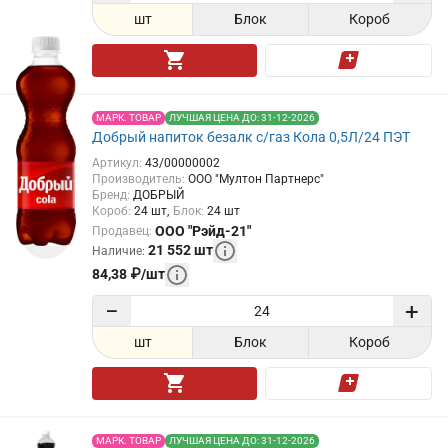
шт
Блок
Короб
МАРК. ТОВАР
ЛУЧШАЯ ЦЕНА ДО: 31-12-2026
Добрый напиток безалк с/газ Кола 0,5Л/24 ПЭТ
Артикул
:
43/00000002
Производитель
:
ООО "Мултон Партнерс"
Бренд
:
ДОБРЫЙ
Короб
:
24
шт
Блок
:
24
шт
ООО "Рэйд-21"
Продавец
:
21 552
шт
Наличие
:
84,38
₽
/
шт
−
+
шт
Блок
Короб
МАРК. ТОВАР
ЛУЧШАЯ ЦЕНА ДО: 31-12-2026