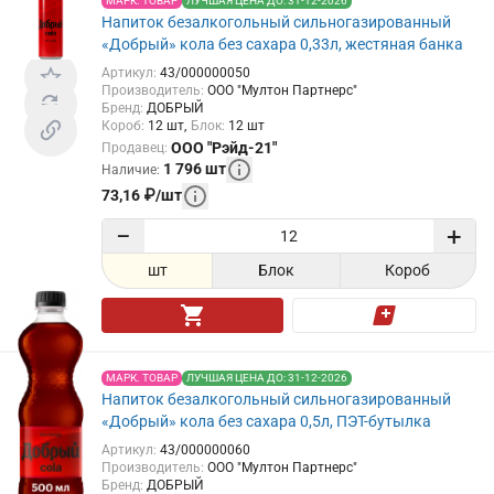
МАРК. ТОВАР
ЛУЧШАЯ ЦЕНА ДО: 31-12-2026
Напиток безалкогольный сильногазированный
«Добрый» кола без сахара 0,33л, жестяная банка
Артикул
:
43/000000050
Производитель
:
ООО "Мултон Партнерс"
Бренд
:
ДОБРЫЙ
Короб
:
12
шт
Блок
:
12
шт
ООО "Рэйд-21"
Продавец
:
1 796
шт
Наличие
:
73,16
₽
/
шт
−
+
шт
Блок
Короб
МАРК. ТОВАР
ЛУЧШАЯ ЦЕНА ДО: 31-12-2026
Напиток безалкогольный сильногазированный
«Добрый» кола без сахара 0,5л, ПЭТ-бутылка
Артикул
:
43/000000060
Производитель
:
ООО "Мултон Партнерс"
Бренд
:
ДОБРЫЙ