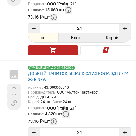
ООО "Рэйд-21"
Продавец
:
15 060
шт
Наличие
:
73,16
₽
/
шт
−
+
шт
Блок
Короб
ЛУЧШАЯ ЦЕНА ДО: 31-12-2026
ДОБРЫЙ НАПИТОК БЕЗАЛК С/ГАЗ КОЛА 0,33Л/24
Ж/Б NEW
Артикул
:
43/000000010
Производитель
:
ООО "Мултон Партнерс"
Бренд
:
ДОБРЫЙ
Короб
:
24
шт
Блок
:
24
шт
ООО "Рэйд-21"
Продавец
:
4 320
шт
Наличие
:
73,16
₽
/
шт
−
+