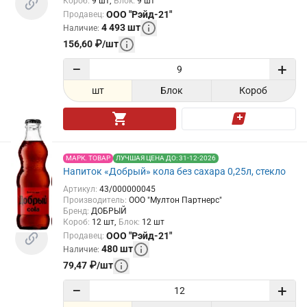
Короб
:
9
шт
Блок
:
9
шт
ООО "Рэйд-21"
Продавец
:
4 493
шт
Наличие
:
156,60
₽
/
шт
−
+
шт
Блок
Короб
МАРК. ТОВАР
ЛУЧШАЯ ЦЕНА ДО: 31-12-2026
Напиток «Добрый» кола без сахара 0,25л, стекло
Артикул
:
43/000000045
Производитель
:
ООО "Мултон Партнерс"
Бренд
:
ДОБРЫЙ
Короб
:
12
шт
Блок
:
12
шт
ООО "Рэйд-21"
Продавец
:
480
шт
Наличие
:
79,47
₽
/
шт
−
+