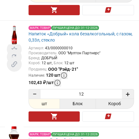
МАРК. ТОВАР
ЛУЧШАЯ ЦЕНА ДО: 31-12-2026
Напиток «Добрый» кола безалкогольный, с газом,
0,33л, стекло
Артикул
:
43/0000000010
Производитель
:
ООО "Мултон Партнерс"
Бренд
:
ДОБРЫЙ
Короб
:
12
шт
Блок
:
12
шт
ООО "Рэйд-21"
Продавец
:
120
шт
Наличие
:
102,43
₽
/
шт
−
+
шт
Блок
Короб
МАРК. ТОВАР
ЛУЧШАЯ ЦЕНА ДО: 31-12-2026