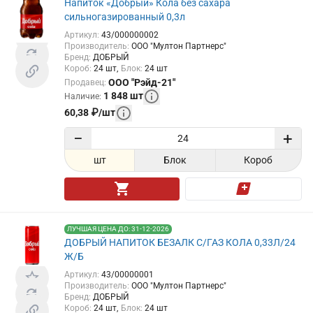
Напиток «Добрый» Кола без сахара
сильногазированный 0,3л
Артикул
:
43/000000002
Производитель
:
ООО "Мултон Партнерс"
Бренд
:
ДОБРЫЙ
Короб
:
24
шт
Блок
:
24
шт
ООО "Рэйд-21"
Продавец
:
1 848
шт
Наличие
:
60,38
₽
/
шт
−
+
шт
Блок
Короб
ЛУЧШАЯ ЦЕНА ДО: 31-12-2026
ДОБРЫЙ НАПИТОК БЕЗАЛК С/ГАЗ КОЛА 0,33Л/24
Ж/Б
Артикул
:
43/00000001
Производитель
:
ООО "Мултон Партнерс"
Бренд
:
ДОБРЫЙ
Короб
:
24
шт
Блок
:
24
шт