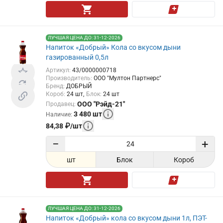
ЛУЧШАЯ ЦЕНА ДО: 31-12-2026
Напиток «Добрый» Кола со вкусом дыни
газированный 0,5л
Артикул
:
43/0000000718
Производитель
:
ООО "Мултон Партнерс"
Бренд
:
ДОБРЫЙ
Короб
:
24
шт
Блок
:
24
шт
ООО "Рэйд-21"
Продавец
:
3 480
шт
Наличие
:
84,38
₽
/
шт
−
+
шт
Блок
Короб
ЛУЧШАЯ ЦЕНА ДО: 31-12-2026
Напиток «Добрый» кола со вкусом дыни 1л, ПЭТ-