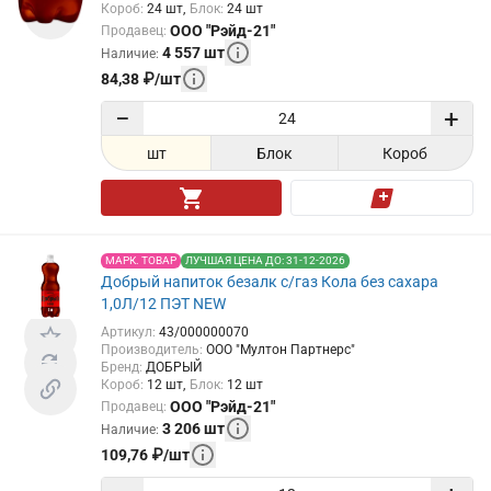
Короб
:
24
шт
Блок
:
24
шт
ООО "Рэйд-21"
Продавец
:
4 557
шт
Наличие
:
84,38
₽
/
шт
−
+
шт
Блок
Короб
МАРК. ТОВАР
ЛУЧШАЯ ЦЕНА ДО: 31-12-2026
Добрый напиток безалк с/газ Кола без сахара
1,0Л/12 ПЭТ NEW
Артикул
:
43/000000070
Производитель
:
ООО "Мултон Партнерс"
Бренд
:
ДОБРЫЙ
Короб
:
12
шт
Блок
:
12
шт
ООО "Рэйд-21"
Продавец
:
3 206
шт
Наличие
:
109,76
₽
/
шт