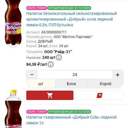
МАРК. ТОВАР
ЛУЧШАЯ ЦЕНА ДО: 31-12-2026
Напиток безалкогольный сильногазированный
ароматизированный «Добрый» кола ледяной
лимон 0,5л, ПЭТ-бутылка
Артикул
:
43/0000000711
Производитель
:
ООО "Мултон Партнерс"
Бренд
:
ДОБРЫЙ
Короб
:
24
шт
Блок
:
24
шт
ООО "Рэйд-21"
Продавец
:
240
шт
Наличие
:
84,38
₽
/
шт
−
+
шт
Блок
Короб
МАРК. ТОВАР
ЛУЧШАЯ ЦЕНА ДО: 31-12-2026
Напиток газированный «Добрый Cola» ледяной
лимон 1л