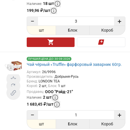
18
шт
Наличие
:
199,96
₽
/
шт
−
+
шт
Блок
Короб
ЛУЧШАЯ ЦЕНА ДО: 30-08-2026
Чай чёрный «Truffle» фарфоровый заварник 60гр.
Артикул
:
26/9996
Производитель
:
Добрыня-Русь
Бренд
:
LONDON TEA
Короб
:
2
шт
Блок
:
1
шт
ООО "Рэйд-21"
Продавец
:
2
шт
Наличие
:
1 683,45
₽
/
шт
−
+
шт
Блок
Короб