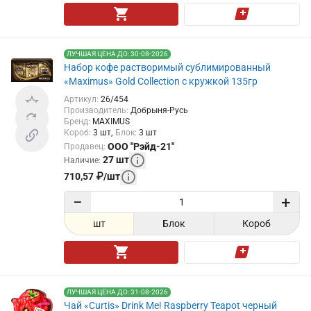
ЛУЧШАЯ ЦЕНА ДО: 30-08-2026
Набор кофе растворимый сублимированный
«Maximus» Gold Collection с кружкой 135гр
Артикул
:
26/454
Производитель
:
Добрыня-Русь
Бренд
:
MAXIMUS
Короб
:
3
шт
Блок
:
3
шт
ООО "Рэйд-21"
Продавец
:
27
шт
Наличие
:
710,57
₽
/
шт
−
+
шт
Блок
Короб
ЛУЧШАЯ ЦЕНА ДО: 31-08-2026
Чай «Curtis» Drink Me! Raspberry Teapot черный