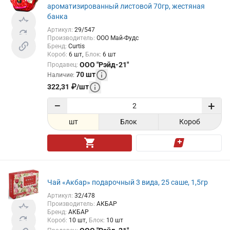
ароматизированный листовой 70гр, жестяная
банка
Артикул
:
29/547
Производитель
:
ООО Май-Фудс
Бренд
:
Curtis
Короб
:
6
шт
Блок
:
6
шт
ООО "Рэйд-21"
Продавец
:
70
шт
Наличие
:
322,31
₽
/
шт
−
+
шт
Блок
Короб
Чай «Акбар» подарочный 3 вида, 25 саше, 1,5гр
Артикул
:
32/478
Производитель
:
АКБАР
Бренд
:
АКБАР
Короб
:
10
шт
Блок
:
10
шт