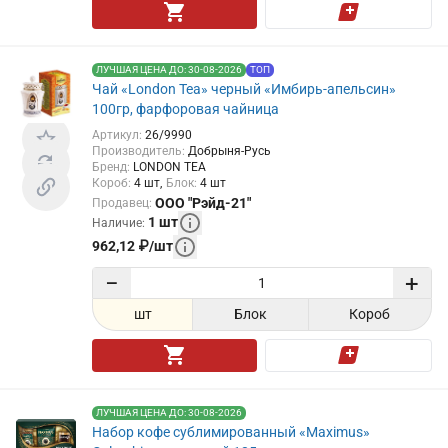
ЛУЧШАЯ ЦЕНА ДО: 30-08-2026
ТОП
Чай «London Tea» черный «Имбирь-апельсин»
100гр, фарфоровая чайница
Артикул
:
26/9990
Производитель
:
Добрыня-Русь
Бренд
:
LONDON TEA
Короб
:
4
шт
Блок
:
4
шт
ООО "Рэйд-21"
Продавец
:
1
шт
Наличие
:
962,12
₽
/
шт
−
+
шт
Блок
Короб
ЛУЧШАЯ ЦЕНА ДО: 30-08-2026
Набор кофе сублимированный «Maximus»