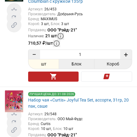
Columbian с кружкой 135гр
Артикул
:
26/453
Производитель
:
Добрыня-Русь
Бренд
:
MAXIMUS
Короб
:
3
шт
Блок
:
3
шт
ООО "Рэйд-21"
Продавец
:
21
шт
Наличие
:
710,57
₽
/
шт
−
+
шт
Блок
Короб
ЛУЧШАЯ ЦЕНА ДО: 31-08-2026
Набор чая «Curtis» Joyful Tea Set, ассорти, 31гр, 20
пак, саше
Артикул
:
29/548
Производитель
:
ООО Май-Фудс
Бренд
:
Curtis
Короб
:
10
шт
Блок
:
10
шт
ООО "Рэйд-21"
Продавец
: