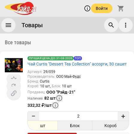
Войти
Товары
Все товары
ЛУЧШАЯ ЦЕНА ДО: 31-08-2026
ТОП
Чай Curtis "Dessert Tea Collection" ассорти, 30 сашет
Артикул
:
29/059
Производитель
:
ООО Май-Фудс
Бренд
:
Curtis
Короб
:
10
шт
Блок
:
10
шт
ООО "Рэйд-21"
Продавец
:
82
шт
Наличие
:
332,32
₽
/
шт
−
+
шт
Блок
Короб