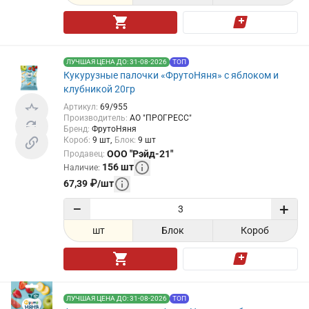
ЛУЧШАЯ ЦЕНА ДО: 31-08-2026
ТОП
Кукурузные палочки «ФрутоНяня» с яблоком и
клубникой 20гр
Артикул
:
69/955
Производитель
:
АО "ПРОГРЕСС"
Бренд
:
ФрутоНяня
Короб
:
9
шт
Блок
:
9
шт
ООО "Рэйд-21"
Продавец
:
156
шт
Наличие
:
67,39
₽
/
шт
−
+
шт
Блок
Короб
ЛУЧШАЯ ЦЕНА ДО: 31-08-2026
ТОП