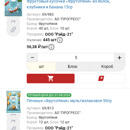
Фруктовые кусочки «ФрутоНяня» из яблок,
клубники и банана 15гр
Артикул
:
69/983
Производитель
:
АО "ПРОГРЕСС"
Бренд
:
ФрутоНяня
Короб
:
40
шт
Блок
:
10
шт
ООО "Рэйд-21"
Продавец
:
445
шт
Наличие
:
56,38
₽
/
шт
−
+
шт
Блок
Короб
ЛУЧШАЯ ЦЕНА ДО: 31-08-2026
Печенье «ФрутоНяня» мультизлаковое 50гр
Артикул
:
69/813
Производитель
:
АО "ПРОГРЕСС"
Бренд
:
ФрутоНяня
Короб
:
12
шт
Блок
:
12
шт
ООО "Рэйд-21"
Продавец
: