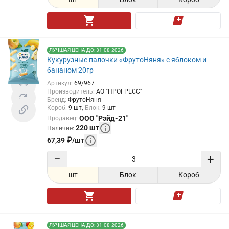
ЛУЧШАЯ ЦЕНА ДО: 31-08-2026
Кукурузные палочки «ФрутоНяня» с яблоком и
бананом 20гр
Артикул
:
69/967
Производитель
:
АО "ПРОГРЕСС"
Бренд
:
ФрутоНяня
Короб
:
9
шт
Блок
:
9
шт
ООО "Рэйд-21"
Продавец
:
220
шт
Наличие
:
67,39
₽
/
шт
−
+
шт
Блок
Короб
ЛУЧШАЯ ЦЕНА ДО: 31-08-2026