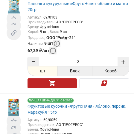
Палочки кукурузные «ФрутоНяня» яблоко и манго
20гр
Артикул
:
69/0103
Производитель
:
АО "ПРОГРЕСС"
Бренд
:
ФрутоНяня
Короб
:
9
шт
Блок
:
9
шт
ООО "Рэйд-21"
Продавец
:
9
шт
Наличие
:
67,39
₽
/
шт
−
+
шт
Блок
Короб
ЛУЧШАЯ ЦЕНА ДО: 31-08-2026
Фруктовые кусочки «ФрутоНяня» яблоко, персик,
маракуйя 15гр
Артикул
:
69/0059
Производитель
:
АО "ПРОГРЕСС"
Бренд
:
ФрутоНяня