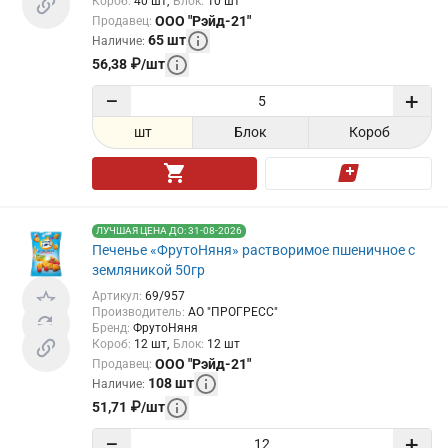
Короб
:
40
шт
Блок
:
10
шт
ООО "Рэйд-21"
Продавец
:
65
шт
Наличие
:
56,38
₽
/
шт
−
+
шт
Блок
Короб
ЛУЧШАЯ ЦЕНА ДО: 31-08-2026
Печенье «ФрутоНяня» растворимое пшеничное с
земляникой 50гр
Артикул
:
69/957
Производитель
:
АО "ПРОГРЕСС"
Бренд
:
ФрутоНяня
Короб
:
12
шт
Блок
:
12
шт
ООО "Рэйд-21"
Продавец
:
108
шт
Наличие
:
51,71
₽
/
шт
−
+