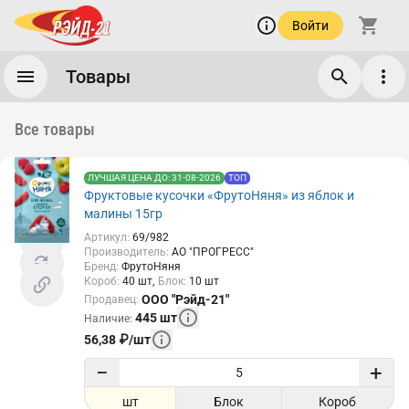
Войти
Товары
Все товары
ЛУЧШАЯ ЦЕНА ДО: 31-08-2026
ТОП
Фруктовые кусочки «ФрутоНяня» из яблок и
малины 15гр
Артикул
:
69/982
Производитель
:
АО "ПРОГРЕСС"
Бренд
:
ФрутоНяня
Короб
:
40
шт
Блок
:
10
шт
ООО "Рэйд-21"
Продавец
:
445
шт
Наличие
:
56,38
₽
/
шт
−
+
шт
Блок
Короб