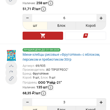
258
шт
Наличие
:
51,71
₽
/
шт
−
+
шт
Блок
Короб
ЛУЧШАЯ ЦЕНА ДО: 31-08-2026
Мини-хлебцы рисовые «ФрутоНяня» с яблоком,
персиком и пребиотиком 30гр
Артикул
:
69/935
Производитель
:
АО "ПРОГРЕСС"
Бренд
:
ФрутоНяня
Короб
:
9
шт
Блок
:
9
шт
ООО "Рэйд-21"
Продавец
:
135
шт
Наличие
:
68,35
₽
/
шт
−
+
шт
Блок
Короб