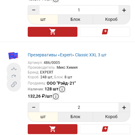
−
+
шт
Блок
Короб
Презервативы «Expert» Classic XXL 3 шт
Артикул
:
486/0005
Производитель
:
Микс Химия
Бренд
:
EXPERT
Короб
:
248
шт
Блок
:
8
шт
ООО "Рэйд-21"
Продавец
:
128
шт
Наличие
:
132,26
₽
/
шт
−
+
шт
Блок
Короб