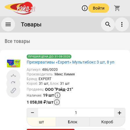
Войти
Товары
Все товары
ЛУЧШАЯ ЦЕНА ДО: 31-08-2026
Презервативы «Expert» Мультибокс 3 шт, 8 уп
Артикул
:
486/0020
Производитель
:
Микс Химия
Бренд
:
EXPERT
Короб
:
31
шт
Блок
:
31
шт
ООО "Рэйд-21"
Продавец
:
19
шт
Наличие
:
1 058,08
₽
/
шт
−
+
шт
Блок
Короб