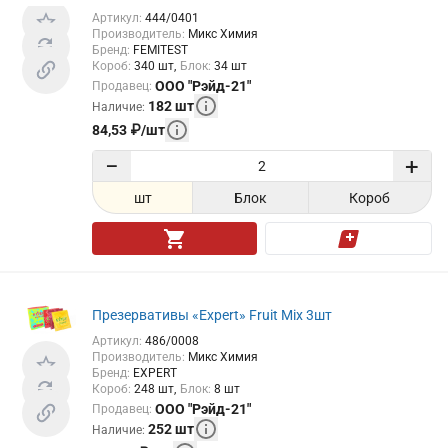
Артикул
:
444/0401
Производитель
:
Микс Химия
Бренд
:
FEMITEST
Короб
:
340
шт
Блок
:
34
шт
ООО "Рэйд-21"
Продавец
:
182
шт
Наличие
:
84,53
₽
/
шт
−
+
шт
Блок
Короб
Презервативы «Expert» Fruit Mix 3шт
Артикул
:
486/0008
Производитель
:
Микс Химия
Бренд
:
EXPERT
Короб
:
248
шт
Блок
:
8
шт
ООО "Рэйд-21"
Продавец
:
252
шт
Наличие
: