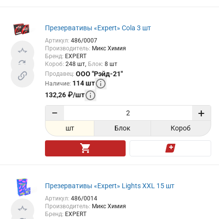
Презервативы «Expert» Cola 3 шт
Артикул
:
486/0007
Производитель
:
Микс Химия
Бренд
:
EXPERT
Короб
:
248
шт
Блок
:
8
шт
ООО "Рэйд-21"
Продавец
:
114
шт
Наличие
:
132,26
₽
/
шт
−
+
шт
Блок
Короб
Презервативы «Expert» Lights XXL 15 шт
Артикул
:
486/0014
Производитель
:
Микс Химия
Бренд
:
EXPERT