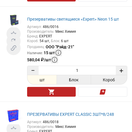
Презервативы светящиеся «Expert» Neon 15 шт
Артикул
:
486/0016
Производитель
:
Микс Химия
Бренд
:
EXPERT
Короб
:
54
шт
Блок
:
6
шт
ООО "Рэйд-21"
Продавец
:
15
шт
Наличие
:
580,04
₽
/
шт
−
+
шт
Блок
Короб
ПРЕЗЕРВАТИВЫ EXPERT CLASSIC 3ШТ*8/248
Артикул
:
486/0018
Производитель
:
Микс Химия
Бренд
:
EXPERT