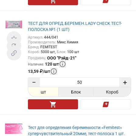
ТЕСТ ДЛЯ ОПРЕД.БЕРЕМЕН.LADY CHECK ТЕСТ-
ПОЛОСКА №1 (1 ШТ)
Артикул
:
444/041
Производитель
:
Микс Химия
Бренд
:
FEMITEST
Короб
:
5000
шт
Блок
:
100
шт
ООО "Рэйд-21"
Продавец
:
120
шт
Наличие
:
13,59
₽
/
шт
−
+
шт
Блок
Короб
Тест для определения беременности «Femitest»
суперчувствительный 20мме, тест-полоска 1 шт.