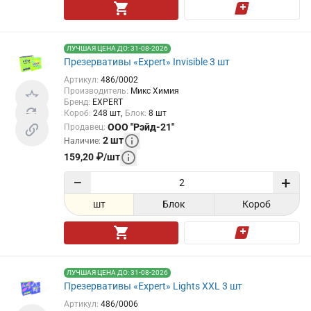
ЛУЧШАЯ ЦЕНА ДО: 31-08-2026
Презервативы «Expert» Invisible 3 шт
Артикул
:
486/0002
Производитель
:
Микс Химия
Бренд
:
EXPERT
Короб
:
248
шт
Блок
:
8
шт
ООО "Рэйд-21"
Продавец
:
2
шт
Наличие
:
159,20
₽
/
шт
−
+
шт
Блок
Короб
ЛУЧШАЯ ЦЕНА ДО: 31-08-2026
Презервативы «Expert» Lights XXL 3 шт
Артикул
:
486/0006