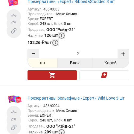
Презервативы «Expert» Ribbed&Studded 3 шт
Артикул
:
486/0003
Производитель
:
Микс Химия
Бренд
:
EXPERT
Короб
:
248
шт
Блок
:
8
шт
ООО "Рэйд-21"
Продавец
:
126
шт
Наличие
:
132,26
₽
/
шт
−
+
шт
Блок
Короб
Презервативы рельефные «Expert» Wild Love 3 шт
Артикул
:
486/0004
Производитель
:
Микс Химия
Бренд
:
EXPERT
Короб
:
248
шт
Блок
:
8
шт
ООО "Рэйд-21"
Продавец
:
299
шт
Наличие
: