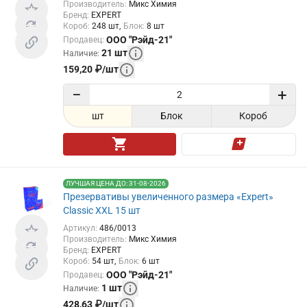
Производитель
:
Микс Химия
Бренд
:
EXPERT
Короб
:
248
шт
Блок
:
8
шт
ООО "Рэйд-21"
Продавец
:
21
шт
Наличие
:
159,20
₽
/
шт
−
+
шт
Блок
Короб
ЛУЧШАЯ ЦЕНА ДО: 31-08-2026
Презервативы увеличенного размера «Expert»
Classic XXL 15 шт
Артикул
:
486/0013
Производитель
:
Микс Химия
Бренд
:
EXPERT
Короб
:
54
шт
Блок
:
6
шт
ООО "Рэйд-21"
Продавец
:
1
шт
Наличие
:
428,63
₽
/
шт