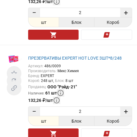
132,26
₽
/
шт
−
+
шт
Блок
Короб
ПРЕЗЕРВАТИВЫ EXPERT HOT LOVE 3ШТ*8/248
Артикул
:
486/0009
Производитель
:
Микс Химия
Бренд
:
EXPERT
Короб
:
248
шт
Блок
:
8
шт
ООО "Рэйд-21"
Продавец
:
61
шт
Наличие
:
132,26
₽
/
шт
−
+
шт
Блок
Короб