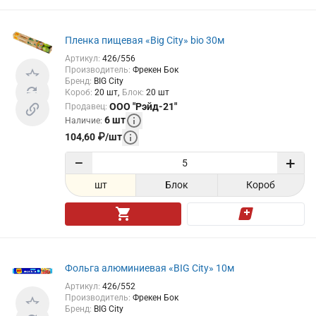
Пленка пищевая «Big City» bio 30м
Артикул
:
426/556
Производитель
:
Фрекен Бок
Бренд
:
BIG City
Короб
:
20
шт
Блок
:
20
шт
ООО "Рэйд-21"
Продавец
:
6
шт
Наличие
:
104,60
₽
/
шт
−
+
шт
Блок
Короб
Фольга алюминиевая «BIG City» 10м
Артикул
:
426/552
Производитель
:
Фрекен Бок
Бренд
:
BIG City