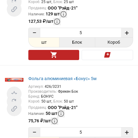
Короб
:
25
шт
Блок
:
25
шт
ООО "Рэйд-21"
Продавец
:
129
шт
Наличие
:
127,53
₽
/
шт
−
+
шт
Блок
Короб
Фольга алюминиевая «Бонус» 5м
Артикул
:
426/3231
Производитель
:
Фрекен Бок
Бренд
:
БОНУС
Короб
:
50
шт
Блок
:
50
шт
ООО "Рэйд-21"
Продавец
:
50
шт
Наличие
:
75,76
₽
/
шт
−
+