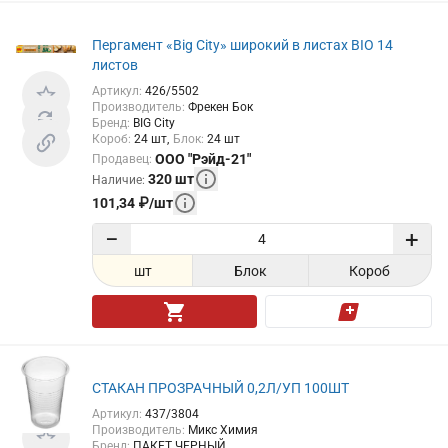
Пергамент «Big City» широкий в листах BIO 14
листов
Артикул
:
426/5502
Производитель
:
Фрекен Бок
Бренд
:
BIG City
Короб
:
24
шт
Блок
:
24
шт
ООО "Рэйд-21"
Продавец
:
320
шт
Наличие
:
101,34
₽
/
шт
−
+
шт
Блок
Короб
СТАКАН ПРОЗРАЧНЫЙ 0,2Л/УП 100ШТ
Артикул
:
437/3804
Производитель
:
Микс Химия
Бренд
:
ПАКЕТ ЧЕРНЫЙ