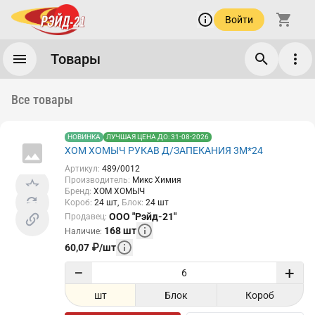
Войти
Товары
Все товары
НОВИНКА
ЛУЧШАЯ ЦЕНА ДО: 31-08-2026
ХОМ ХОМЫЧ РУКАВ Д/ЗАПЕКАНИЯ 3М*24
Артикул
:
489/0012
Производитель
:
Микс Химия
Бренд
:
ХОМ ХОМЫЧ
Короб
:
24
шт
Блок
:
24
шт
ООО "Рэйд-21"
Продавец
:
168
шт
Наличие
:
60,07
₽
/
шт
−
+
шт
Блок
Короб