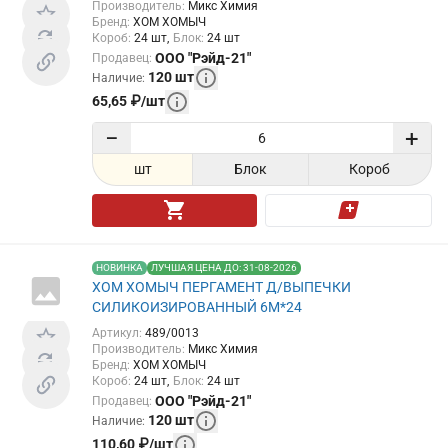
Производитель
:
Микс Химия
Бренд
:
ХОМ ХОМЫЧ
Короб
:
24
шт
Блок
:
24
шт
ООО "Рэйд-21"
Продавец
:
120
шт
Наличие
:
65,65
₽
/
шт
−
+
шт
Блок
Короб
НОВИНКА
ЛУЧШАЯ ЦЕНА ДО: 31-08-2026
ХОМ ХОМЫЧ ПЕРГАМЕНТ Д/ВЫПЕЧКИ
СИЛИКОИЗИРОВАННЫЙ 6М*24
Артикул
:
489/0013
Производитель
:
Микс Химия
Бренд
:
ХОМ ХОМЫЧ
Короб
:
24
шт
Блок
:
24
шт
ООО "Рэйд-21"
Продавец
:
120
шт
Наличие
:
110,60
₽
/
шт