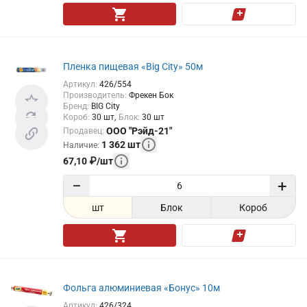
Пленка пищевая «Big City» 50м
Артикул
:
426/554
Производитель
:
Фрекен Бок
Бренд
:
BIG City
Короб
:
30
шт
Блок
:
30
шт
ООО "Рэйд-21"
Продавец
:
1 362
шт
Наличие
:
67,10
₽
/
шт
−
+
шт
Блок
Короб
Фольга алюминиевая «Бонус» 10м
Артикул
:
426/324