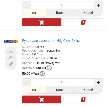
−
+
шт
Блок
Короб
Рукав для запекания «Big City» 2+1м
Артикул
:
426/551
Производитель
:
Фрекен Бок
Бренд
:
BIG City
Короб
:
30
шт
Блок
:
30
шт
ООО "Рэйд-21"
Продавец
:
748
шт
Наличие
:
50,00
₽
/
шт
−
+
шт
Блок
Короб