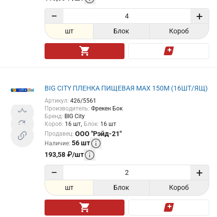
−
+
шт
Блок
Короб
BIG CITY ПЛЕНКА ПИЩЕВАЯ MAX 150М (16ШТ/ЯЩ)
Артикул
:
426/5561
Производитель
:
Фрекен Бок
Бренд
:
BIG City
Короб
:
16
шт
Блок
:
16
шт
ООО "Рэйд-21"
Продавец
:
56
шт
Наличие
:
193,58
₽
/
шт
−
+
шт
Блок
Короб