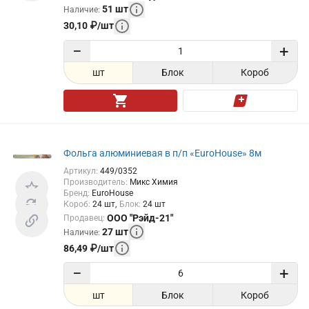
51
шт
Наличие
:
30,10
₽
/
шт
−
+
шт
Блок
Короб
Фольга алюминиевая в п/п «EuroHouse» 8м
Артикул
:
449/0352
Производитель
:
Микс Химия
Бренд
:
EuroHouse
Короб
:
24
шт
Блок
:
24
шт
ООО "Рэйд-21"
Продавец
:
27
шт
Наличие
:
86,49
₽
/
шт
−
+
шт
Блок
Короб