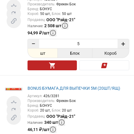
Производитель
:
Фрекен Бок
Бренд
:
БОНУС
Короб
:
50
шт
Блок
:
50
шт
ООО "Рэйд-21"
Продавец
:
2 508
шт
Наличие
:
94,99
₽
/
шт
−
+
шт
Блок
Короб
BONUS БУМАГА ДЛЯ ВЫПЕЧКИ 5М (20ШТ/ЯЩ)
Артикул
:
426/3281
Производитель
:
Фрекен Бок
Бренд
:
БОНУС
Короб
:
20
шт
Блок
:
20
шт
ООО "Рэйд-21"
Продавец
:
340
шт
Наличие
:
46,11
₽
/
шт