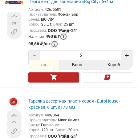
Пергамент для запекания «Big City» 5+1 м
Артикул
:
426/5501
Производитель
:
Фрекен Бок
Бренд
:
BIG City
Короб
:
25
шт
Блок
:
25
шт
ООО "Рэйд-21"
Продавец
:
490
шт
Наличие
:
98,66
₽
/
шт
−
+
шт
Блок
Короб
Тарелка десертная пластиковая «EuroHouse»
красная, 6 шт, d170 мм
Артикул
:
449/064
Производитель
:
Микс Химия
Бренд
:
EuroHouse
Короб
:
120
шт
Блок
:
120
шт
ООО "Рэйд-21"
Продавец
: