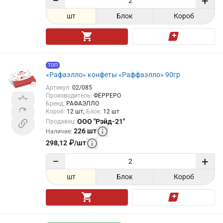
−
+
шт
Блок
Короб
ТОП
«Рафаэлло» конфеты «Раффаэлло» 90гр
Артикул
:
02/085
Производитель
:
ФЕРРЕРО
Бренд
:
РАФАЭЛЛО
Короб
:
12
шт
Блок
:
12
шт
ООО "Рэйд-21"
Продавец
:
226
шт
Наличие
:
298,12
₽
/
шт
−
+
шт
Блок
Короб