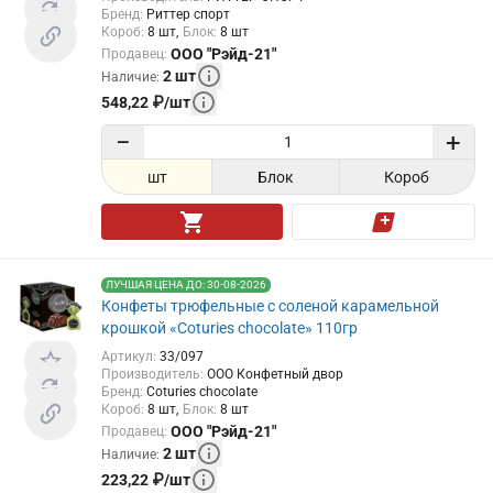
Бренд
:
Риттер спорт
Короб
:
8
шт
Блок
:
8
шт
ООО "Рэйд-21"
Продавец
:
2
шт
Наличие
:
548,22
₽
/
шт
−
+
шт
Блок
Короб
ЛУЧШАЯ ЦЕНА ДО: 30-08-2026
Конфеты трюфельные с соленой карамельной
крошкой «Coturies chocolate» 110гр
Артикул
:
33/097
Производитель
:
ООО Конфетный двор
Бренд
:
Coturies chocolate
Короб
:
8
шт
Блок
:
8
шт
ООО "Рэйд-21"
Продавец
:
2
шт
Наличие
:
223,22
₽
/
шт