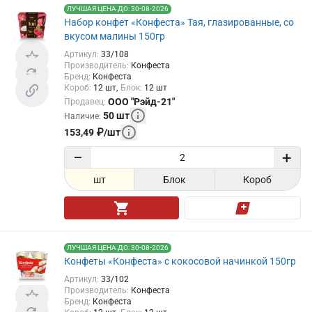
ЛУЧШАЯ ЦЕНА ДО: 30-08-2026
Набор конфет «Конфеста» Тая, глазированные, со
вкусом малины 150гр
Артикул
:
33/108
Производитель
:
Конфеста
Бренд
:
Конфеста
Короб
:
12
шт
Блок
:
12
шт
ООО "Рэйд-21"
Продавец
:
50
шт
Наличие
:
153,49
₽
/
шт
−
+
шт
Блок
Короб
ЛУЧШАЯ ЦЕНА ДО: 30-08-2026
Конфеты «Конфеста» с кокосовой начинкой 150гр
Артикул
:
33/102
Производитель
:
Конфеста
Бренд
:
Конфеста