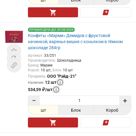
ЛУЧШАЯ ЦЕНА ДО: 30-08-2026
Конфеты «Марми» Демидов с фруктовой
начинкой, варенье вишня с коньяком в тёмном
шоколаде 284гр
Артикул
:
33/251
Производитель
:
Шоколадница
Бренд
:
Марми
Короб
:
10
шт
Блок
:
10
шт
ООО "Рэйд-21"
Продавец
:
12
шт
Наличие
:
534,59
₽
/
шт
−
+
шт
Блок
Короб