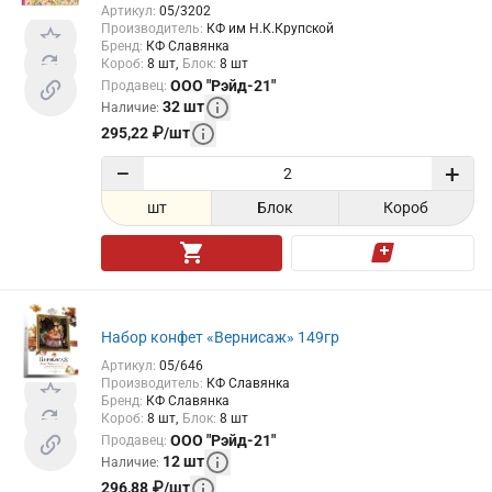
Артикул
:
05/3202
Производитель
:
КФ им Н.К.Крупской
Бренд
:
КФ Славянка
Короб
:
8
шт
Блок
:
8
шт
ООО "Рэйд-21"
Продавец
:
32
шт
Наличие
:
295,22
₽
/
шт
−
+
шт
Блок
Короб
Набор конфет «Вернисаж» 149гр
Артикул
:
05/646
Производитель
:
КФ Славянка
Бренд
:
КФ Славянка
Короб
:
8
шт
Блок
:
8
шт
ООО "Рэйд-21"
Продавец
:
12
шт
Наличие
:
296,88
₽
/
шт