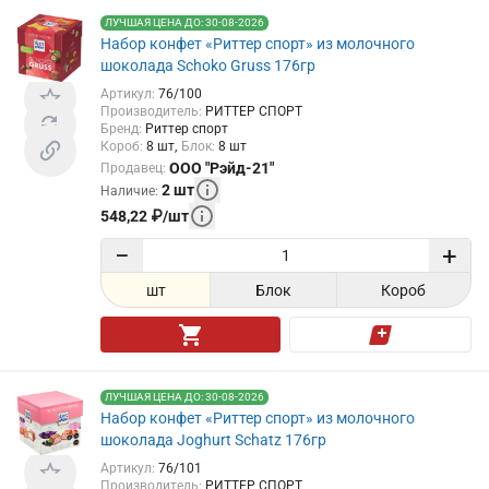
ЛУЧШАЯ ЦЕНА ДО: 30-08-2026
Набор конфет «Риттер спорт» из молочного
шоколада Schoko Gruss 176гр
Артикул
:
76/100
Производитель
:
РИТТЕР СПОРТ
Бренд
:
Риттер спорт
Короб
:
8
шт
Блок
:
8
шт
ООО "Рэйд-21"
Продавец
:
2
шт
Наличие
:
548,22
₽
/
шт
−
+
шт
Блок
Короб
ЛУЧШАЯ ЦЕНА ДО: 30-08-2026
Набор конфет «Риттер спорт» из молочного
шоколада Joghurt Schatz 176гр
Артикул
:
76/101
Производитель
:
РИТТЕР СПОРТ