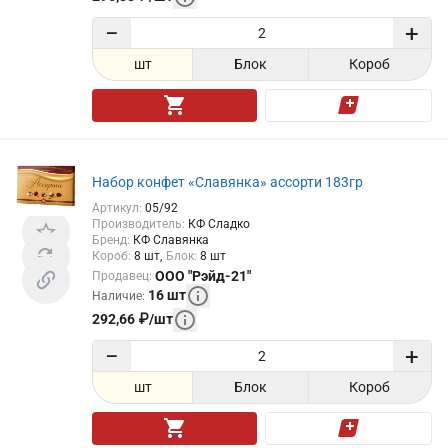
−
+
шт
Блок
Короб
Набор конфет «Славянка» ассорти 183гр
Артикул
:
05/92
Производитель
:
КФ Сладко
Бренд
:
КФ Славянка
Короб
:
8
шт
Блок
:
8
шт
ООО "Рэйд-21"
Продавец
:
16
шт
Наличие
:
292,66
₽
/
шт
−
+
шт
Блок
Короб