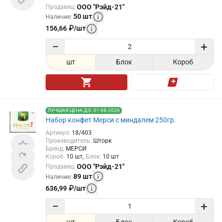
ООО "Рэйд-21"
Продавец
:
50
шт
Наличие
:
156,66
₽
/
шт
−
+
шт
Блок
Короб
ЛУЧШАЯ ЦЕНА ДО: 31-08-2026
Набор конфет Мерси с миндалем 250гр.
Артикул
:
18/403
Производитель
:
Шторк
Бренд
:
МЕРСИ
Короб
:
10
шт
Блок
:
10
шт
ООО "Рэйд-21"
Продавец
:
89
шт
Наличие
:
636,99
₽
/
шт
−
+
шт
Блок
Короб