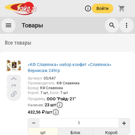
Войти
Товары
Все товары
«КФ Славянка» набор конфет «Славянка»
Вернисаж 249гр
Артикул
:
05/647
Производитель
:
КФ Славянка
Бренд
:
КФ Славянка
Короб
:
7
шт
Блок
:
7
шт
ООО "Рэйд-21"
Продавец
:
23
шт
Наличие
:
432,56
₽
/
шт
−
+
шт
Блок
Короб