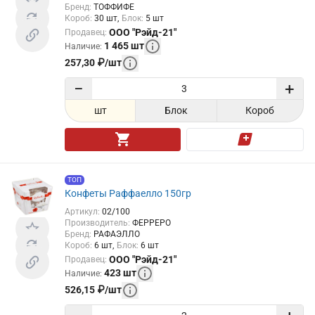
Бренд
:
ТОФФИФЕ
Короб
:
30
шт
Блок
:
5
шт
ООО "Рэйд-21"
Продавец
:
1 465
шт
Наличие
:
257,30
₽
/
шт
−
+
шт
Блок
Короб
ТОП
Конфеты Раффаелло 150гр
Артикул
:
02/100
Производитель
:
ФЕРРЕРО
Бренд
:
РАФАЭЛЛО
Короб
:
6
шт
Блок
:
6
шт
ООО "Рэйд-21"
Продавец
:
423
шт
Наличие
:
526,15
₽
/
шт