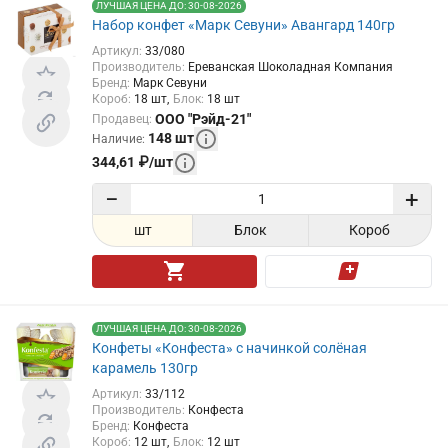
ЛУЧШАЯ ЦЕНА ДО: 30-08-2026
Набор конфет «Марк Севуни» Авангард 140гр
Артикул
:
33/080
Производитель
:
Ереванская Шоколадная Компания
Бренд
:
Марк Севуни
Короб
:
18
шт
Блок
:
18
шт
ООО "Рэйд-21"
Продавец
:
148
шт
Наличие
:
344,61
₽
/
шт
−
+
шт
Блок
Короб
ЛУЧШАЯ ЦЕНА ДО: 30-08-2026
Конфеты «Конфеста» с начинкой солёная
карамель 130гр
Артикул
:
33/112
Производитель
:
Конфеста
Бренд
:
Конфеста
Короб
:
12
шт
Блок
:
12
шт