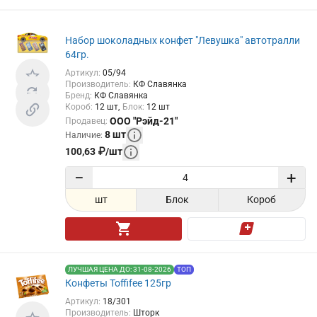
Набор шоколадных конфет "Левушка" автотралли
64гр.
Артикул
:
05/94
Производитель
:
КФ Славянка
Бренд
:
КФ Славянка
Короб
:
12
шт
Блок
:
12
шт
ООО "Рэйд-21"
Продавец
:
8
шт
Наличие
:
100,63
₽
/
шт
−
+
шт
Блок
Короб
ЛУЧШАЯ ЦЕНА ДО: 31-08-2026
ТОП
Конфеты Toffifee 125гр
Артикул
:
18/301
Производитель
:
Шторк