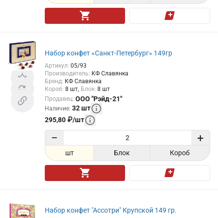
Набор конфет «Санкт-Петербург» 149гр
Артикул
:
05/93
Производитель
:
КФ Славянка
Бренд
:
КФ Славянка
Короб
:
8
шт
Блок
:
8
шт
ООО "Рэйд-21"
Продавец
:
32
шт
Наличие
:
295,80
₽
/
шт
−
+
шт
Блок
Короб
Набор конфет "Ассотри" Крупской 149 гр.