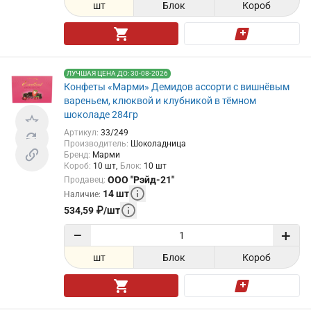
шт
Блок
Короб
ЛУЧШАЯ ЦЕНА ДО: 30-08-2026
Конфеты «Марми» Демидов ассорти с вишнёвым
вареньем, клюквой и клубникой в тёмном
шоколаде 284гр
Артикул
:
33/249
Производитель
:
Шоколадница
Бренд
:
Марми
Короб
:
10
шт
Блок
:
10
шт
ООО "Рэйд-21"
Продавец
:
14
шт
Наличие
:
534,59
₽
/
шт
−
+
шт
Блок
Короб