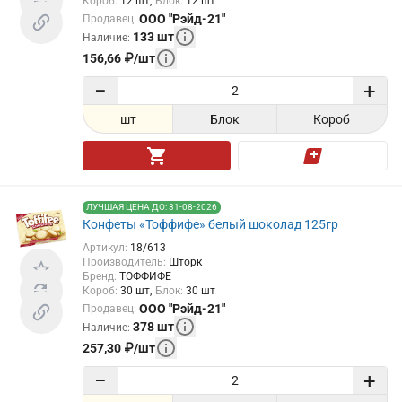
Короб
:
12
шт
Блок
:
12
шт
ООО "Рэйд-21"
Продавец
:
133
шт
Наличие
:
156,66
₽
/
шт
−
+
шт
Блок
Короб
ЛУЧШАЯ ЦЕНА ДО: 31-08-2026
Конфеты «Тоффифе» белый шоколад 125гр
Артикул
:
18/613
Производитель
:
Шторк
Бренд
:
ТОФФИФЕ
Короб
:
30
шт
Блок
:
30
шт
ООО "Рэйд-21"
Продавец
:
378
шт
Наличие
:
257,30
₽
/
шт
−
+