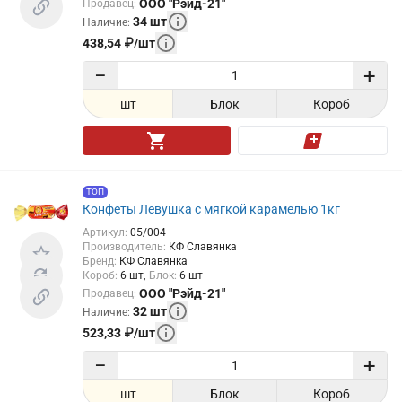
ООО "Рэйд-21"
Продавец
:
34
шт
Наличие
:
438,54
₽
/
шт
−
+
шт
Блок
Короб
ТОП
Конфеты Левушка с мягкой карамелью 1кг
Артикул
:
05/004
Производитель
:
КФ Славянка
Бренд
:
КФ Славянка
Короб
:
6
шт
Блок
:
6
шт
ООО "Рэйд-21"
Продавец
:
32
шт
Наличие
:
523,33
₽
/
шт
−
+
шт
Блок
Короб