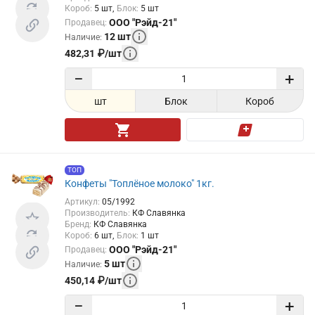
Короб
:
5
шт
Блок
:
5
шт
ООО "Рэйд-21"
Продавец
:
12
шт
Наличие
:
482,31
₽
/
шт
−
+
шт
Блок
Короб
ТОП
Конфеты "Топлёное молоко" 1кг.
Артикул
:
05/1992
Производитель
:
КФ Славянка
Бренд
:
КФ Славянка
Короб
:
6
шт
Блок
:
1
шт
ООО "Рэйд-21"
Продавец
:
5
шт
Наличие
:
450,14
₽
/
шт
−
+