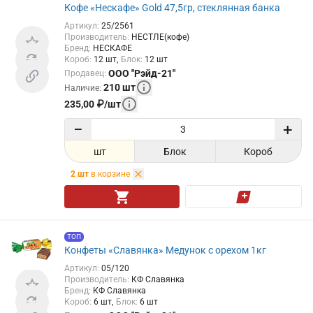
Кофе «Нескафе» Gold 47,5гр, стеклянная банка
Артикул
:
25/2561
Производитель
:
НЕСТЛЕ(кофе)
Бренд
:
НЕСКАФЕ
Короб
:
12
шт
Блок
:
12
шт
ООО "Рэйд-21"
Продавец
:
210
шт
Наличие
:
235,00
₽
/
шт
−
+
шт
Блок
Короб
2
шт
в корзине
ТОП
Конфеты «Славянка» Медунок с орехом 1кг
Артикул
:
05/120
Производитель
:
КФ Славянка
Бренд
:
КФ Славянка
Короб
:
6
шт
Блок
:
6
шт