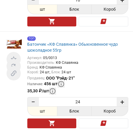
−
+
шт
Блок
Короб
ТОП
Батончик «КФ Славянка» Обыкновенное чудо
шоколадное 55гр
Артикул
:
05/0013
Производитель
:
КФ Славянка
Бренд
:
КФ Славянка
Короб
:
24
шт
Блок
:
24
шт
ООО "Рэйд-21"
Продавец
:
456
шт
Наличие
:
35,30
₽
/
шт
−
+
шт
Блок
Короб