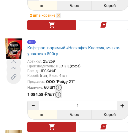
шт
Блок
Короб
2
шт
в корзине
ТОП
Кофе растворимый «Нескафе» Классик, мягкая
упаковка 500гр
Артикул
:
25/259
Производитель
:
НЕСТЛЕ(кофе)
Бренд
:
НЕСКАФЕ
Короб
:
6
шт
Блок
:
6
шт
ООО "Рэйд-21"
Продавец
:
60
шт
Наличие
:
1 084,58
₽
/
шт
−
+
шт
Блок
Короб