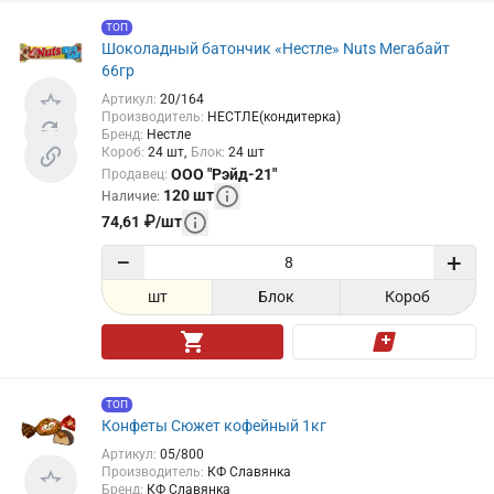
ТОП
Шоколадный батончик «Нестле» Nuts Мегабайт
66гр
Артикул
:
20/164
Производитель
:
НЕСТЛЕ(кондитерка)
Бренд
:
Нестле
Короб
:
24
шт
Блок
:
24
шт
ООО "Рэйд-21"
Продавец
:
120
шт
Наличие
:
74,61
₽
/
шт
−
+
шт
Блок
Короб
ТОП
Конфеты Сюжет кофейный 1кг
Артикул
:
05/800
Производитель
:
КФ Славянка
Бренд
:
КФ Славянка