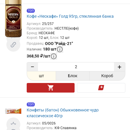
ТОП
Кофе «Нескафе» Голд 95гр, стеклянная банка
Артикул
:
25/257
Производитель
:
НЕСТЛЕ(кофе)
Бренд
:
НЕСКАФЕ
Короб
:
12
шт
Блок
:
12
шт
ООО "Рэйд-21"
Продавец
:
180
шт
Наличие
:
368,50
₽
/
шт
−
+
шт
Блок
Короб
ТОП
Конфеты (батон) Обыкновенное чудо
классическое 40гр
Артикул
:
05/0026
Производитель
:
КФ Славянка