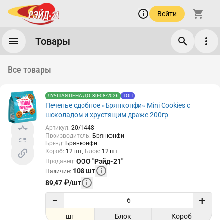
Войти
Товары
Все товары
ЛУЧШАЯ ЦЕНА ДО: 30-08-2026
ТОП
Печенье сдобное «Брянконфи» Mini Cookies с
шоколадом и хрустящим драже 200гр
Артикул
:
20/1448
Производитель
:
Брянконфи
Бренд
:
Брянконфи
Короб
:
12
шт
Блок
:
12
шт
ООО "Рэйд-21"
Продавец
:
108
шт
Наличие
:
89,47
₽
/
шт
−
+
шт
Блок
Короб