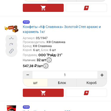
ТОП
Конфеты «Кф Славянка» Золотой Степ арахис и
карамель 1кг
Артикул
:
05/1947
Производитель
:
КФ Славянка
Бренд
:
КФ Славянка
Короб
:
6
шт
Блок
:
6
шт
ООО "Рэйд-21"
Продавец
:
32
шт
Наличие
:
547,38
₽
/
шт
−
+
шт
Блок
Короб
ТОП