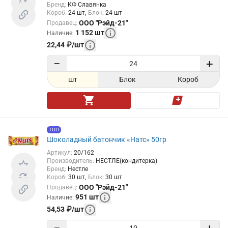
Бренд
:
КФ Славянка
Короб
:
24
шт
Блок
:
24
шт
ООО "Рэйд-21"
Продавец
:
1 152
шт
Наличие
:
22,44
₽
/
шт
−
+
шт
Блок
Короб
ТОП
Шоколадный батончик «Натс» 50гр
Артикул
:
20/162
Производитель
:
НЕСТЛЕ(кондитерка)
Бренд
:
Нестле
Короб
:
30
шт
Блок
:
30
шт
ООО "Рэйд-21"
Продавец
:
951
шт
Наличие
:
54,53
₽
/
шт