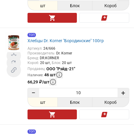
шт
Блок
Короб
ТОП
Хлебцы Dr. Korner "Бородинские" 100гр
Артикул
:
24/666
Производитель
:
Dr. Korner
Бренд
:
DR.KORNER
Короб
:
20
шт
Блок
:
20
шт
ООО "Рэйд-21"
Продавец
:
46
шт
Наличие
:
66,29
₽
/
шт
−
+
шт
Блок
Короб
ТОП