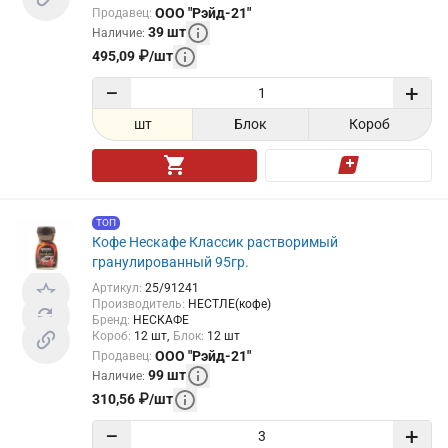
ООО "Рэйд-21"
Продавец
:
39
шт
Наличие
:
495,09
₽
/
шт
−
+
шт
Блок
Короб
ТОП
Кофе Нескафе Классик растворимый
гранулированный 95гр.
Артикул
:
25/91241
Производитель
:
НЕСТЛЕ(кофе)
Бренд
:
НЕСКАФЕ
Короб
:
12
шт
Блок
:
12
шт
ООО "Рэйд-21"
Продавец
:
99
шт
Наличие
:
310,56
₽
/
шт
−
+