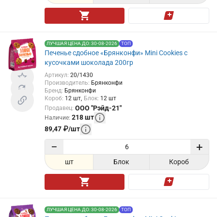
ЛУЧШАЯ ЦЕНА ДО: 30-08-2026
ТОП
Печенье сдобное «Брянконфи» Mini Cookies с
кусочками шоколада 200гр
Артикул
:
20/1430
Производитель
:
Брянконфи
Бренд
:
Брянконфи
Короб
:
12
шт
Блок
:
12
шт
ООО "Рэйд-21"
Продавец
:
218
шт
Наличие
:
89,47
₽
/
шт
−
+
шт
Блок
Короб
ЛУЧШАЯ ЦЕНА ДО: 30-08-2026
ТОП