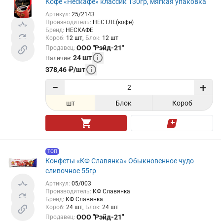
Кофе «Нескафе» классик 130гр, мягкая упаковка
Артикул
:
25/2143
Производитель
:
НЕСТЛЕ(кофе)
Бренд
:
НЕСКАФЕ
Короб
:
12
шт
Блок
:
12
шт
ООО "Рэйд-21"
Продавец
:
24
шт
Наличие
:
378,46
₽
/
шт
−
+
шт
Блок
Короб
ТОП
Конфеты «КФ Славянка» Обыкновенное чудо
сливочное 55гр
Артикул
:
05/003
Производитель
:
КФ Славянка
Бренд
:
КФ Славянка
Короб
:
24
шт
Блок
:
24
шт
ООО "Рэйд-21"
Продавец
: