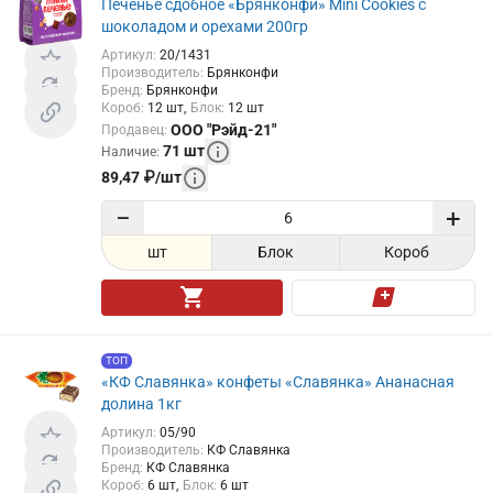
Печенье сдобное «Брянконфи» Mini Cookies с
шоколадом и орехами 200гр
Артикул
:
20/1431
Производитель
:
Брянконфи
Бренд
:
Брянконфи
Короб
:
12
шт
Блок
:
12
шт
ООО "Рэйд-21"
Продавец
:
71
шт
Наличие
:
89,47
₽
/
шт
−
+
шт
Блок
Короб
ТОП
«КФ Славянка» конфеты «Славянка» Ананасная
долина 1кг
Артикул
:
05/90
Производитель
:
КФ Славянка
Бренд
:
КФ Славянка
Короб
:
6
шт
Блок
:
6
шт